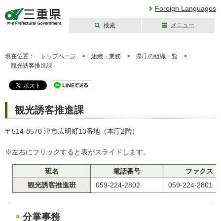
Foreign Languages
検索
メニュー
三重県公式ウェブ
サイト
現在位置：
トップページ
>
組織・業務
>
県庁の組織一覧
>
観光誘客推進課
観光誘客推進課
〒514-8570 津市広明町13番地（本庁2階）
※左右にフリックすると表がスライドします。
班名
電話番号
ファクス
観光誘客推進班
059-224-2802
059-224-2801
分掌事務