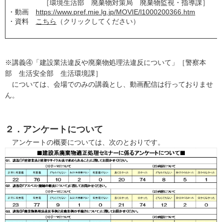
［環境生活部 廃棄物対策局 廃棄物監視・指導課］
・動画
https://www.pref.mie.lg.jp/MOVIE/l1000200366.htm
・資料
こちら
（クリックしてください）
※講義④「建設業法違反や廃棄物処理法違反について」［警察本
部 生活安全部 生活環境課］
については、会場でのみの講義とし、動画配信は行っておりませ
ん。
２．アンケートについて
アンケートの概要については、次のとおりです。