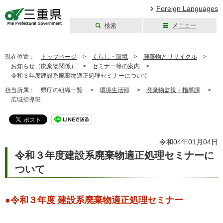
Foreign Languages
検索
メニュー
三重県公式ウェブ
サイト
現在位置：
トップページ
>
くらし・環境
>
廃棄物とリサイクル
>
お知らせ（廃棄物関係）
>
セミナー等の案内
>
令和３年度建設系廃棄物適正処理セミナーについて
担当所属：
県庁の組織一覧 >
環境生活部
>
廃棄物監視・指導課
>
広域指導班
令和04年01月04日
令和３年度建設系廃棄物適正処理セミナーに
ついて
●令和３年度 建設系廃棄物適正処理セミナー