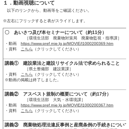
１．動画視聴について
以下のリンクから、動画等をご確認ください。
※左右にフリックすると表がスライドします。
〇 あいさつ及び本セミナーについて（約11分）
［環境生活部 廃棄物対策局 廃棄物監視・指導課］
・動画
https://www.pref.mie.lg.jp/MOVIE/l1000200369.htm
・資料
こちら
（クリックしてください）
講義① 建設業法と建設リサイクル法で求められること
［県土整備部 建設業課］
・資料
こちら
（クリックしてください）
※動画の掲載は終了しました。
講義② アスベスト規制の概要について（約17分）
［環境生活部 大気・水環境課］
・動画
https://www.pref.mie.lg.jp/MOVIE/l1000200367.htm
・資料
こちら
（クリックしてください）
講義③ 廃棄物処理法違反事例と産廃条例の手続きについて