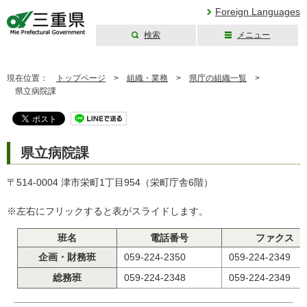
Foreign Languages
検索
メニュー
三重県公式ウェブ
サイト
現在位置：
トップページ
>
組織・業務
>
県庁の組織一覧
>
県立病院課
県立病院課
〒514-0004 津市栄町1丁目954（栄町庁舎6階）
※左右にフリックすると表がスライドします。
班名
電話番号
ファクス
企画・財務班
059-224-2350
059-224-2349
総務班
059-224-2348
059-224-2349