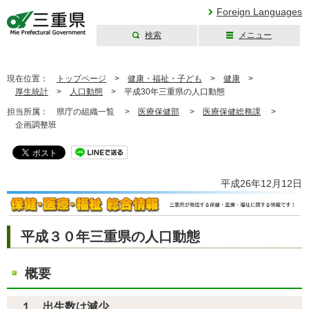
Foreign Languages
検索
メニュー
三重県公式ウェブ
サイト
現在位置：
トップページ
>
健康・福祉・子ども
>
健康
>
厚生統計
>
人口動態
>
平成30年三重県の人口動態
担当所属：
県庁の組織一覧 >
医療保健部
>
医療保健総務課
>
企画調整班
平成26年12月12日
平成３０年三重県の人口動態
概要
１ 出生数は減少