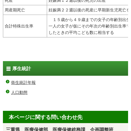
死産
妊娠満１２週以後の死児の出産
周産期死亡
妊娠満２２週以後の死産に早期新生児死亡を
１５歳から４９歳までの女子の年齢別出生
合計特殊出生率
一人の女子が仮にその年次の年齢別出生率で
したときの平均こども数に相当する
厚生統計
衛生統計年報
人口動態
本ページに関する問い合わせ先
三重県 医療保健部 医療保健総務課 企画調整班