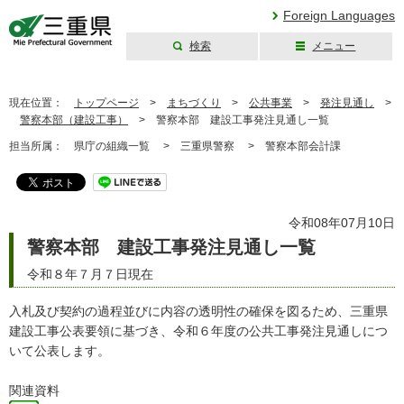
Foreign Languages
検索
メニュー
三重県公式ウェブ
サイト
現在位置：
トップページ
>
まちづくり
>
公共事業
>
発注見通し
>
警察本部（建設工事）
>
警察本部 建設工事発注見通し一覧
担当所属：
県庁の組織一覧 >
三重県警察 >
警察本部会計課
令和08年07月10日
警察本部 建設工事発注見通し一覧
令和８年７月７日現在
入札及び契約の過程並びに内容の透明性の確保を図るため、三重県
建設工事公表要領に基づき、令和６年度の公共工事発注見通しにつ
いて公表します。
関連資料