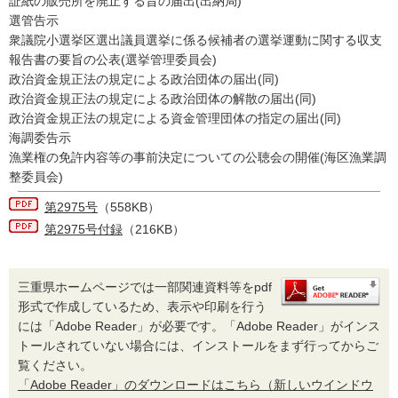
証紙の販売所を廃止する旨の届出(出納局)
選管告示
衆議院小選挙区選出議員選挙に係る候補者の選挙運動に関する収支
報告書の要旨の公表(選挙管理委員会)
政治資金規正法の規定による政治団体の届出(同)
政治資金規正法の規定による政治団体の解散の届出(同)
政治資金規正法の規定による資金管理団体の指定の届出(同)
海調委告示
漁業権の免許内容等の事前決定についての公聴会の開催(海区漁業調
整委員会)
第2975号
（558KB）
第2975号付録
（216KB）
三重県ホームページでは一部関連資料等をpdf
形式で作成しているため、表示や印刷を行う
には「Adobe Reader」が必要です。「Adobe Reader」がインス
トールされていない場合には、インストールをまず行ってからご
覧ください。
「Adobe Reader」のダウンロードはこちら（新しいウインドウ