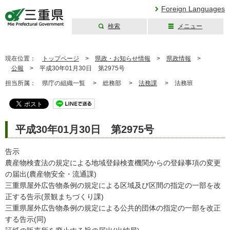
Foreign Languages
検索
メニュー
三重県公式ウェブ
サイト
現在位置：
トップページ
>
県政・お知らせ情報
>
県政情報
>
公報
>
平成30年01月30日 第2975号
担当所属：
県庁の組織一覧 >
総務部 >
法務課
>
法務班
平成30年01月30日 第2975号
告示
農産物検査法の規定による地域登録検査機関からの登録事項の変更
の届出(農産物安全・流通課)
三重県屋外広告物条例の規定による区域及び区間の指定の一部を改
正する告示(景観まちづくり課)
三重県屋外広告物条例の規定による公共的団体の指定の一部を改正
する告示(同)