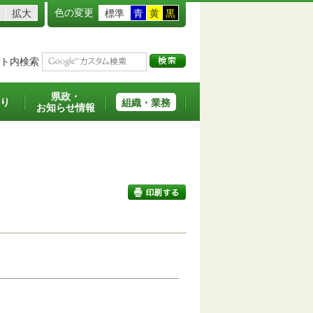
色の変更
拡大
標準
青
黄
黒
ト内検索
県政・
り
組織・業務
お知らせ情報
印刷する