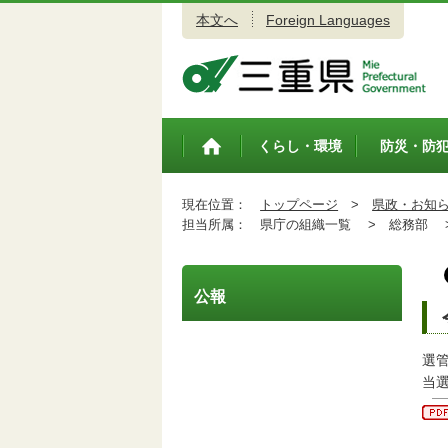
本文へ
Foreign Languages
三重県公式ウェブサイト
くらし・環境
防災・防
トップペ
ージ
現在位置：
トップページ
>
県政・お知
担当所属：
県庁の組織一覧 >
総務部 
公報
選
当