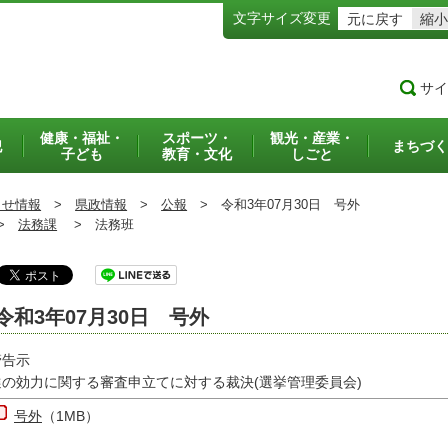
文字サイズ変更
元に戻す
縮小
サイ
健康・福祉・
スポーツ・
観光・産業・
犯
まちづく
子ども
教育・文化
しごと
らせ情報
>
県政情報
>
公報
>
令和3年07月30日 号外
>
法務課
>
法務班
令和3年07月30日 号外
管告示
選の効力に関する審査申立てに対する裁決(選挙管理委員会)
号外
（1MB）