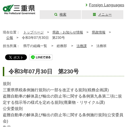
Foreign Languages
検索
メニュー
三重県公式ウェブ
サイト
現在位置：
トップページ
>
県政・お知らせ情報
>
県政情報
>
公報
>
令和3年07月30日 第230号
担当所属：
県庁の組織一覧 >
総務部 >
法務課
>
法務班
令和3年07月30日 第230号
規則
三重県県税条例施行規則の一部を改正する規則(税務企画課)
盗難自動車の解体及び輸出の防止等に関する条例第九条第二項に規
定する指示等の様式を定める規則(廃棄物・リサイクル課)
公安委規則
盗難自動車の解体及び輸出の防止等に関する条例施行規則(公安委員
会)