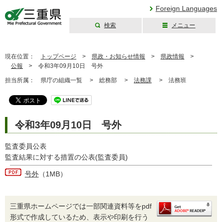
Foreign Languages
検索
メニュー
三重県公式ウェブ
サイト
現在位置：
トップページ
>
県政・お知らせ情報
>
県政情報
>
公報
>
令和3年09月10日 号外
担当所属：
県庁の組織一覧 >
総務部 >
法務課
>
法務班
令和3年09月10日 号外
監査委員公表
監査結果に対する措置の公表(監査委員)
号外
（1MB）
三重県ホームページでは一部関連資料等をpdf
形式で作成しているため、表示や印刷を行う