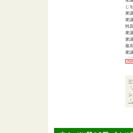
衆
じを
衆
衆
時及
衆
衆
最
衆
三
「
ン
「