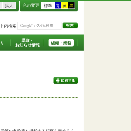
色の変更
拡大
標準
青
黄
黒
ト内検索
県政・
り
組織・業務
お知らせ情報
印刷する