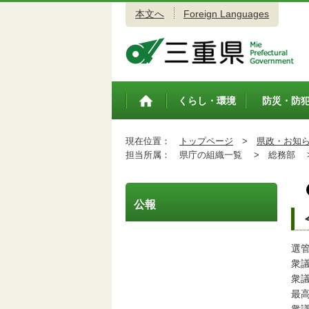
本文へ
Foreign Languages
三重県公式ウェブサイト
くらし・環境
防災・防
トップペ
ージ
現在位置：
トップページ
>
県政・お知
担当所属：
県庁の組織一覧 >
総務部 
公報
選
衆
衆
最