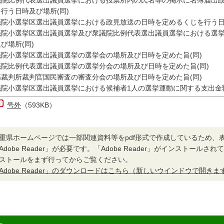
議院比例代表選出議員選挙における投票所内の氏名等の掲示に名簿届出
行う日時及び場所(同)
議院小選挙区選出議員選挙における政見放送の日時を定めるくじを行う日
議院小選挙区選出議員選挙及び衆議院比例代表選出議員選挙における選
び場所(同)
議院小選挙区選出議員選挙の選挙会の場所及び日時を定めた旨(同)
議院比例代表選出議員選挙の選挙分会の場所及び日時を定めた旨(同)
高裁判所裁判官国民審査の審査分会の場所及び日時を定めた旨(同)
議院小選挙区選出議員選挙における候補者1人の選挙運動に関する支出金額
号外
（593KB）
重県ホームページでは一部関連資料等をpdf形式で作成しているため、
Adobe Reader」が必要です。「Adobe Reader」がインストール
ストールをまず行ってからご覧ください。
Adobe Reader」のダウンロードはこちら（新しいウインドウで開きま