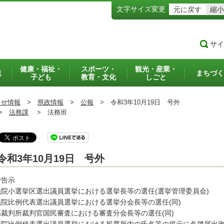
文字サイズ変更
元に戻す
縮小
サイ
健康・福祉・
スポーツ・
観光・産業・
犯
まちづく
子ども
教育・文化
しごと
らせ情報
>
県政情報
>
公報
>
令和3年10月19日 号外
>
法務課
>
法務班
令和3年10月19日 号外
管告示
議院小選挙区選出議員選挙における選挙長等の選任(選挙管理委員会)
議院比例代表選出議員選挙における選挙分会長等の選任(同)
高裁判所裁判官国民審査における審査分会長等の選任(同)