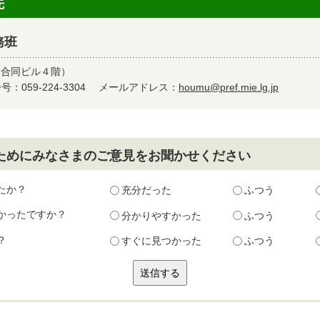
先
務班
（合同ビル４階）
：059-224-3304
メールアドレス：
houmu@pref.mie.lg.jp
ためにみなさまのご意見をお聞かせください
たか？
充分だった
ふつう
かったですか？
分かりやすかった
ふつう
？
すぐに見つかった
ふつう