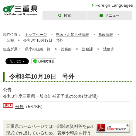
Foreign Languages
検索
メニュー
三重県公式ウェブ
サイト
現在位置：
トップページ
>
県政・お知らせ情報
>
県政情報
>
公報
>
令和3年10月19日 号外
担当所属：
県庁の組織一覧 >
総務部 >
法務課
>
法務班
令和3年10月19日 号外
公告
令和3年度三重県一般会計補正予算の公表(財政課)
号外
（567KB）
三重県ホームページでは一部関連資料等をpdf
形式で作成しているため、表示や印刷を行う