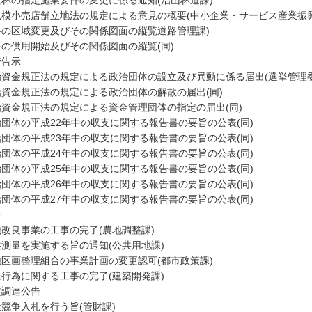
安林の指定施業要件の変更に係る通知(治山林道課)
規模小売店舗立地法の規定による意見の概要(中小企業・サービス産業振興
路の区域変更及びその関係図面の縦覧道路管理課)
路の供用開始及びその関係図面の縦覧(同)
管告示
治資金規正法の規定による政治団体の設立及び異動に係る届出(選挙管理委
治資金規正法の規定による政治団体の解散の届出(同)
治資金規正法の規定による資金管理団体の指定の届出(同)
団体の平成22年中の収支に関する報告書の要旨の公表(同)
団体の平成23年中の収支に関する報告書の要旨の公表(同)
団体の平成24年中の収支に関する報告書の要旨の公表(同)
団体の平成25年中の収支に関する報告書の要旨の公表(同)
団体の平成26年中の収支に関する報告書の要旨の公表(同)
団体の平成27年中の収支に関する報告書の要旨の公表(同)
告
地改良事業の工事の完了(農地調整課)
共測量を実施する旨の通知(公共用地課)
地区画整理組合の事業計画の変更認可(都市政策課)
発行為に関する工事の完了(建築開発課)
定調達公告
競争入札を行う旨(管財課)