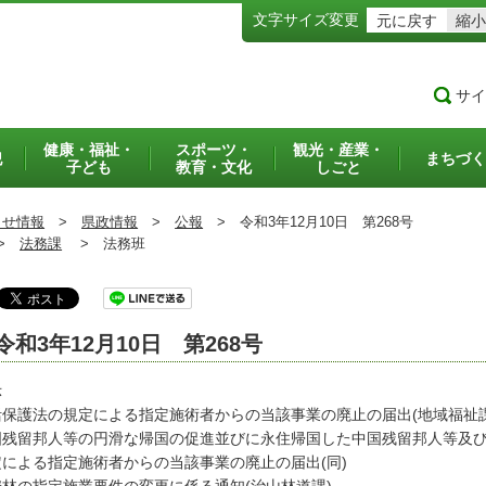
文字サイズ変更
元に戻す
縮小
サイ
健康・福祉・
スポーツ・
観光・産業・
犯
まちづく
子ども
教育・文化
しごと
らせ情報
>
県政情報
>
公報
>
令和3年12月10日 第268号
>
法務課
>
法務班
令和3年12月10日 第268号
示
活保護法の規定による指定施術者からの当該事業の廃止の届出(地域福祉課
国残留邦人等の円滑な帰国の促進並びに永住帰国した中国残留邦人等及
定による指定施術者からの当該事業の廃止の届出(同)