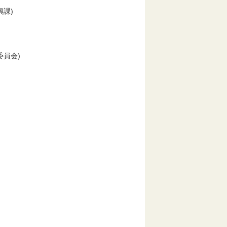
課)
員会)