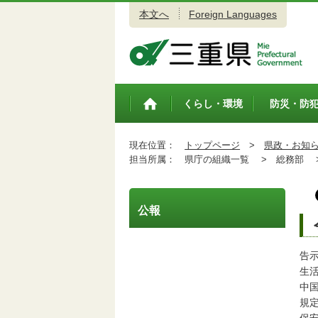
本文へ
Foreign Languages
三重県公式ウェブサイト
くらし・環境
防災・防
トップペ
ージ
現在位置：
トップページ
>
県政・お知
担当所属：
県庁の組織一覧 >
総務部 
公報
告
生
中
規