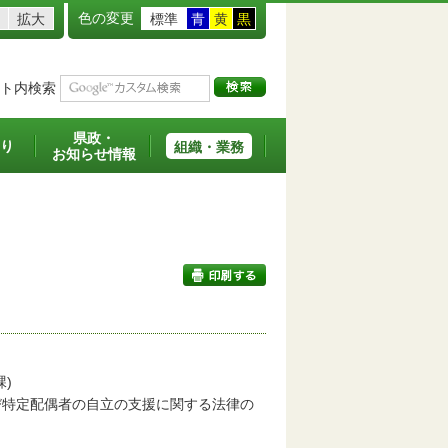
色の変更
拡大
標準
青
黄
黒
ト内検索
県政・
り
組織・業務
お知らせ情報
印刷する
)
び特定配偶者の自立の支援に関する法律の