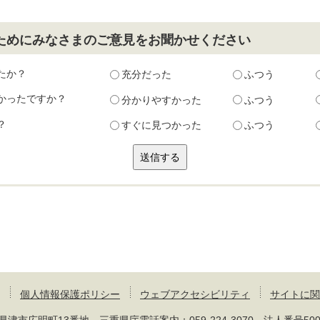
ためにみなさまのご意見をお聞かせください
たか？
充分だった
ふつう
かったですか？
分かりやすかった
ふつう
？
すぐに見つかった
ふつう
個人情報保護ポリシー
ウェブアクセシビリティ
サイトに関
 三重県津市広明町13番地 三重県庁電話案内：
059-224-3070
法人番号50000