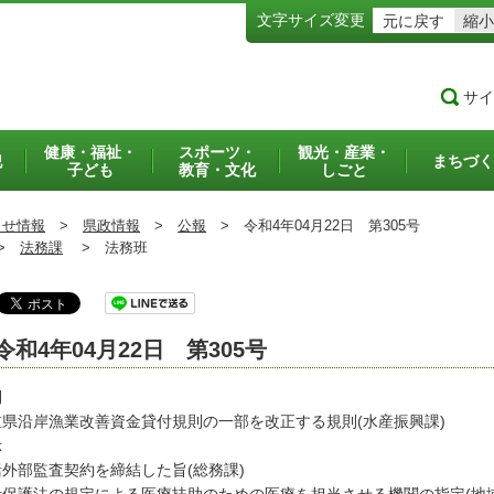
文字サイズ変更
元に戻す
縮小
サイ
健康・福祉・
スポーツ・
観光・産業・
犯
まちづく
子ども
教育・文化
しごと
らせ情報
>
県政情報
>
公報
>
令和4年04月22日 第305号
>
法務課
>
法務班
令和4年04月22日 第305号
則
重県沿岸漁業改善資金貸付規則の一部を改正する規則(水産振興課)
示
括外部監査契約を締結した旨(総務課)