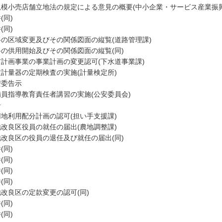
規模小売店舗立地法の規定による意見の概要(中小企業・サービス産業振興
(同)
(同)
路の区域変更及びその関係図面の縦覧(道路管理課)
路の供用開始及びその関係図面の縦覧(同)
市計画事業の事業計画の変更認可(下水道事業課)
定計量器の定期検査の実施(計量検定所)
安委告示
備員指導教育責任者講習の実施(公安委員会)
告
用地利用配分計画の認可(担い手支援課)
地改良区役員の就任の届出(農地調整課)
地改良区の役員の退任及び就任の届出(同)
(同)
(同)
(同)
(同)
改良区の定款変更の認可(同)
(同)
(同)