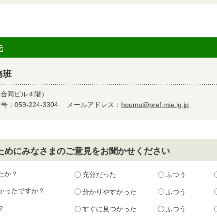
先
務班
（合同ビル４階）
：059-224-3304
メールアドレス：
houmu@pref.mie.lg.jp
ためにみなさまのご意見をお聞かせください
たか？
充分だった
ふつう
かったですか？
分かりやすかった
ふつう
？
すぐに見つかった
ふつう