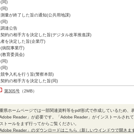
(同)
(同)
共測量が終了した旨の通知(公共用地課)
(同)
定調達公告
意契約の相手方を決定した旨(デジタル改革推進課)
者を決定した旨(企業庁)
(病院事業庁)
(教育委員会)
(同)
(同)
競争入札を行う旨(警察本部)
契約の相手方を決定した旨(同)
第305号
（2MB）
重県ホームページでは一部関連資料等をpdf形式で作成しているため、
Adobe Reader」が必要です。「Adobe Reader」がインストール
ストールをまず行ってからご覧ください。
Adobe Reader」のダウンロードはこちら（新しいウインドウで開きま