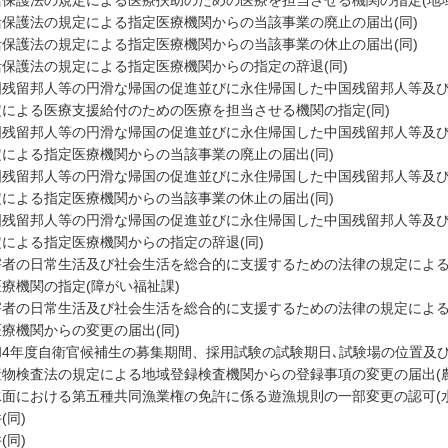
活保護法の規定による医療扶助のための医療を担当させる機関の指定(地域
活保護法の規定による指定医療機関からの当該事業の廃止の届出(同)
活保護法の規定による指定医療機関からの当該事業の休止の届出(同)
活保護法の規定による指定医療機関からの指定の辞退(同)
国残留邦人等の円滑な帰国の促進並びに永住帰国した中国残留邦人等及
定による医療支援給付のための医療を担当させる機関の指定(同)
国残留邦人等の円滑な帰国の促進並びに永住帰国した中国残留邦人等及
定による指定医療機関からの当該事業の廃止の届出(同)
国残留邦人等の円滑な帰国の促進並びに永住帰国した中国残留邦人等及
定による指定医療機関からの当該事業の休止の届出(同)
国残留邦人等の円滑な帰国の促進並びに永住帰国した中国残留邦人等及
定による指定医療機関からの指定の辞退(同)
害者の日常生活及び社会生活を総合的に支援するための法律の規定によ
療機関の指定(障がい福祉課)
害者の日常生活及び社会生活を総合的に支援するための法律の規定によ
療機関からの変更の届出(同)
和4年度自衛官候補生の募集期間、採用試験の試験期日､試験場の位置及び
産物検査法の規定による地域登録検査機関からの登録事項の変更の届出(
水面における第五種共同漁業権の免許に係る遊漁規則の一部変更の認可(
(同)
(同)