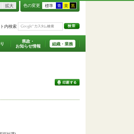
色の変更
拡大
標準
青
黄
黒
ト内検索
県政・
り
組織・業務
お知らせ情報
印刷する