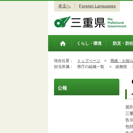
本文へ
Foreign Languages
三重県公式ウェブサイト
くらし・環境
防災・防
トップペ
ージ
現在位置：
トップページ
>
県政・お知
担当所属：
県庁の組織一覧 >
総務部 
公報
規
三
告
包