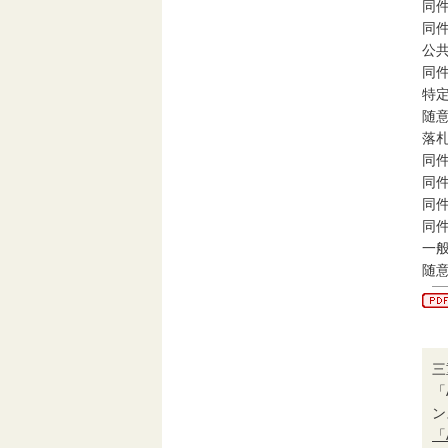
同件
同件
公
同件
特
随
落札
同件
同件
同件
同件
一般
随意
三
「
ン
「