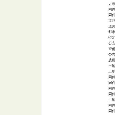
大
同件
同件
道
道
都
特
公
警
公
農
土
土
同件
同件
同件
同件
土地
同件
同件