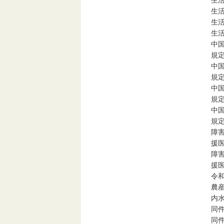
生
生
生
生
中
規
中
規
中
規
中
規
障
援医
障
援医
令
農
内
同件
同件