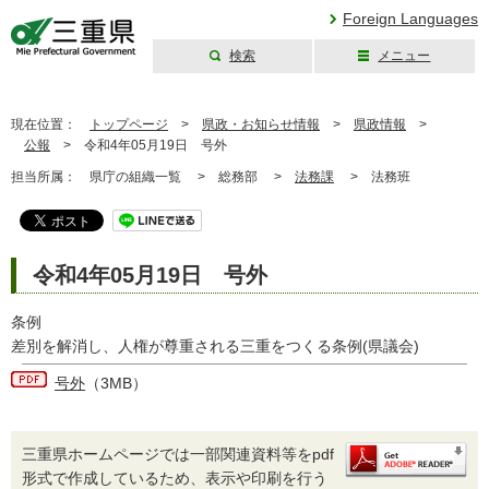
Foreign Languages
検索
メニュー
三重県公式ウェブ
サイト
現在位置：
トップページ
>
県政・お知らせ情報
>
県政情報
>
公報
>
令和4年05月19日 号外
担当所属：
県庁の組織一覧 >
総務部 >
法務課
>
法務班
令和4年05月19日 号外
条例
差別を解消し、人権が尊重される三重をつくる条例(県議会)
号外
（3MB）
三重県ホームページでは一部関連資料等をpdf
形式で作成しているため、表示や印刷を行う