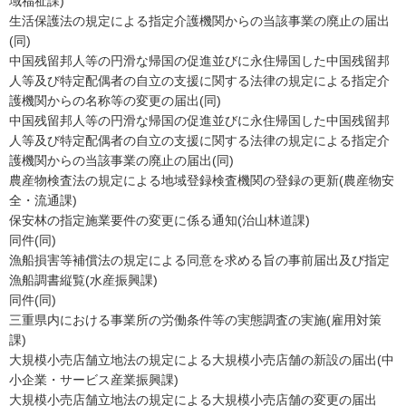
域福祉課)
生活保護法の規定による指定介護機関からの当該事業の廃止の届出
(同)
中国残留邦人等の円滑な帰国の促進並びに永住帰国した中国残留邦
人等及び特定配偶者の自立の支援に関する法律の規定による指定介
護機関からの名称等の変更の届出(同)
中国残留邦人等の円滑な帰国の促進並びに永住帰国した中国残留邦
人等及び特定配偶者の自立の支援に関する法律の規定による指定介
護機関からの当該事業の廃止の届出(同)
農産物検査法の規定による地域登録検査機関の登録の更新(農産物安
全・流通課)
保安林の指定施業要件の変更に係る通知(治山林道課)
同件(同)
漁船損害等補償法の規定による同意を求める旨の事前届出及び指定
漁船調書縦覧(水産振興課)
同件(同)
三重県内における事業所の労働条件等の実態調査の実施(雇用対策
課)
大規模小売店舗立地法の規定による大規模小売店舗の新設の届出(中
小企業・サービス産業振興課)
大規模小売店舗立地法の規定による大規模小売店舗の変更の届出