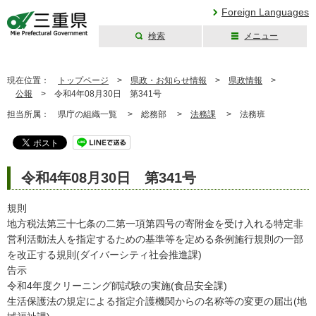
Foreign Languages
検索
メニュー
三重県公式ウェブ
サイト
現在位置：
トップページ
>
県政・お知らせ情報
>
県政情報
>
公報
>
令和4年08月30日 第341号
担当所属：
県庁の組織一覧 >
総務部 >
法務課
>
法務班
令和4年08月30日 第341号
規則
地方税法第三十七条の二第一項第四号の寄附金を受け入れる特定非
営利活動法人を指定するための基準等を定める条例施行規則の一部
を改正する規則(ダイバーシティ社会推進課)
告示
令和4年度クリーニング師試験の実施(食品安全課)
生活保護法の規定による指定介護機関からの名称等の変更の届出(地