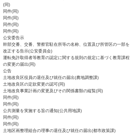
(同)
同件(同)
同件(同)
同件(同)
同件(同)
公安委告示
幹部交番、交番、警察官駐在所等の名称、位置及び所管区の一部を
改正する告示(公安委員会)
運転免許取得者等教育の認定に関する規則の規定に基づく教育課程
の変更の届出(同)
公告
土地改良区役員の退任及び就任の届出(農地調整課)
土地改良区の定款変更の認可(同)
土地改良事業計画の変更及びその関係書類の縦覧(同)
同件(同)
同件(同)
公共測量を実施する旨の通知(公共用地課)
同件(同)
同件(同)
土地区画整理組合の理事の退任及び就任の届出(都市政策課)