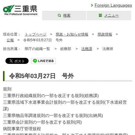
Foreign Languages
検索
メニュー
三重県公式ウェブ
サイト
現在位置：
トップページ
>
県政・お知らせ情報
>
県政情報
>
公報
>
令和5年03月27日 号外
担当所属：
県庁の組織一覧 >
総務部 >
法務課
>
法務班
令和5年03月27日 号外
規則
三重県行政組織規則の一部を改正する規則(総務課)
三重県流域下水道事業会計規則の一部を改正する規則(下水道経営
課)
三重県物品等調達規則の一部を改正する規則(出納局)
三重県会計規則の一部を改正する規則(同)
病院事業庁管理規程