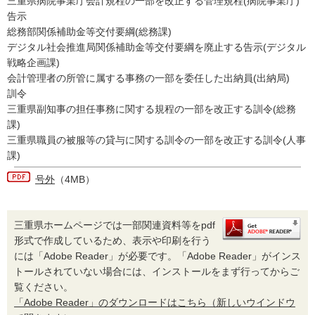
三重県病院事業庁会計規程の一部を改正する管理規程(病院事業庁)
告示
総務部関係補助金等交付要綱(総務課)
デジタル社会推進局関係補助金等交付要綱を廃止する告示(デジタル
戦略企画課)
会計管理者の所管に属する事務の一部を委任した出納員(出納局)
訓令
三重県副知事の担任事務に関する規程の一部を改正する訓令(総務
課)
三重県職員の被服等の貸与に関する訓令の一部を改正する訓令(人事
課)
号外
（4MB）
三重県ホームページでは一部関連資料等をpdf
形式で作成しているため、表示や印刷を行う
には「Adobe Reader」が必要です。「Adobe Reader」がインス
トールされていない場合には、インストールをまず行ってからご
覧ください。
「Adobe Reader」のダウンロードはこちら（新しいウインドウ