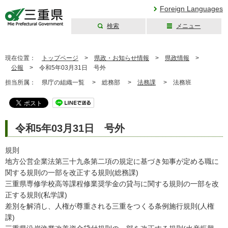
Foreign Languages
検索
メニュー
三重県公式ウェブ
サイト
現在位置：
トップページ
>
県政・お知らせ情報
>
県政情報
>
公報
>
令和5年03月31日 号外
担当所属：
県庁の組織一覧 >
総務部 >
法務課
>
法務班
令和5年03月31日 号外
規則
地方公営企業法第三十九条第二項の規定に基づき知事が定める職に
関する規則の一部を改正する規則(総務課)
三重県専修学校高等課程修業奨学金の貸与に関する規則の一部を改
正する規則(私学課)
差別を解消し、人権が尊重される三重をつくる条例施行規則(人権
課)