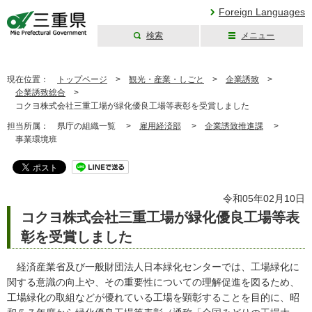
Foreign Languages
検索
メニュー
三重県公式ウェブ
サイト
現在位置：
トップページ
>
観光・産業・しごと
>
企業誘致
>
企業誘致総合
>
コクヨ株式会社三重工場が緑化優良工場等表彰を受賞しました
担当所属：
県庁の組織一覧 >
雇用経済部
>
企業誘致推進課
>
事業環境班
令和05年02月10日
コクヨ株式会社三重工場が緑化優良工場等表
彰を受賞しました
経済産業省及び一般財団法人日本緑化センターでは、工場緑化に
関する意識の向上や、その重要性についての理解促進を図るため、
工場緑化の取組などが優れている工場を顕彰することを目的に、昭