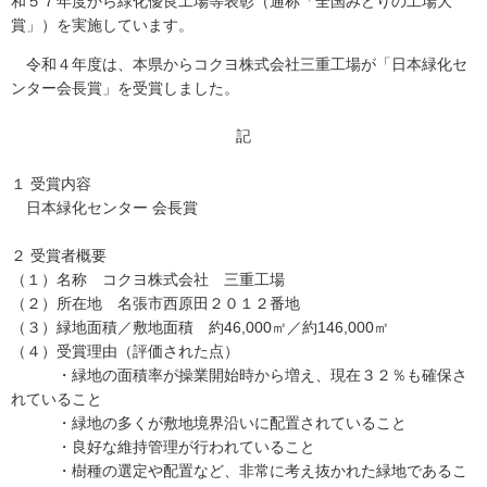
和５７年度から緑化優良工場等表彰（通称「全国みどりの工場大
賞」）を実施しています。
令和４年度は、本県からコクヨ株式会社三重工場が「日本緑化セ
ンター会長賞」を受賞しました。
記
１ 受賞内容
日本緑化センター 会長賞
２ 受賞者概要
（１）名称 コクヨ株式会社 三重工場
（２）所在地 名張市西原田２０１２番地
（３）緑地面積／敷地面積 約46,000㎡／約146,000㎡
（４）受賞理由（評価された点）
・緑地の面積率が操業開始時から増え、現在３２％も確保さ
れていること
・緑地の多くが敷地境界沿いに配置されていること
・良好な維持管理が行われていること
・樹種の選定や配置など、非常に考え抜かれた緑地であるこ