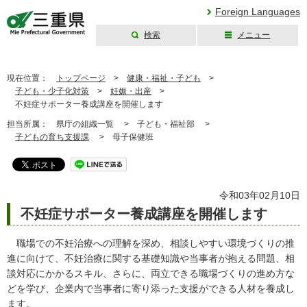
Foreign Languages
検索
メニュー
三重県公式ウェブ
サイト
現在位置：
トップページ
>
健康・福祉・子ども
>
子ども・少子化対策
>
妊娠・出産
>
不妊症サポーター養成講座を開催します
担当所属：
県庁の組織一覧 >
子ども・福祉部 >
子どもの育ち支援課
>
母子保健班
令和03年02月10日
不妊症サポーター養成講座を開催します
職場での不妊治療への理解を深め、相談しやすい環境づくりの推
進に向けて、不妊治療に関する基礎知識や当事者が抱える問題、相
談対応にかかるスキル、さらに、両立できる職場づくりの進め方な
どを学び、企業内で当事者に寄り添った支援ができる人材を養成し
ます。