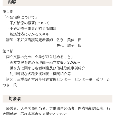
内容
第１部
「不妊治療について」
・不妊治療の概要について
・不妊治療当事者が抱える問題
・相談対応にかかるスキル
講師：不妊症看護認定看護師 佐奈 美佳 氏
矢代 純子 氏
第２部
「両立支援のために企業が取り組めること」
・両立支援を進める理由～両立支援とSDGs～
・働き方に関する各種制度及び他社取組事例紹介
・利用可能な各種支援制度・機関紹介等
講師：三重働き方改革推進支援センター センター長 菊地 た
つき 氏
対象者
経営者、人事労務担当者、労働団体関係者、医療福祉関係者、行
政関係者、不妊当事者を支援する方など