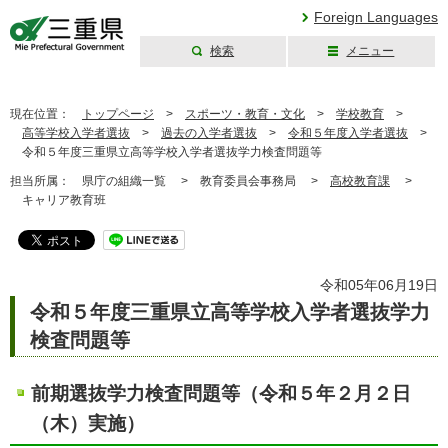
Foreign Languages
検索
メニュー
三重県公式ウェブ
サイト
現在位置：
トップページ
>
スポーツ・教育・文化
>
学校教育
>
高等学校入学者選抜
>
過去の入学者選抜
>
令和５年度入学者選抜
>
令和５年度三重県立高等学校入学者選抜学力検査問題等
担当所属：
県庁の組織一覧 >
教育委員会事務局 >
高校教育課
>
キャリア教育班
令和05年06月19日
令和５年度三重県立高等学校入学者選抜学力
検査問題等
前期選抜学力検査問題等（令和５年２月２日
（木）実施）