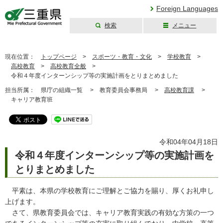
Foreign Languages
検索
メニュー
三重県公式ウェブ
サイト
現在位置：
トップページ
>
スポーツ・教育・文化
>
学校教育
>
高校教育
>
高校教育全般
>
令和４年度インターンシップ等の実施計画をとりまとめました
担当所属：
県庁の組織一覧 >
教育委員会事務局 >
高校教育課
>
キャリア教育班
令和04年04月18日
令和４年度インターンシップ等の実施計画を
とりまとめました
平素は、本県の学校教育にご理解とご協力を賜り、厚くお礼申し
上げます。
さて、県教育委員会では、キャリア教育実践の有効な方策の一つ