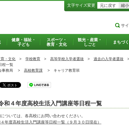
文字サイズ変更
元に戻す
縮小
サイ
健康・福祉・
スポーツ・
観光・産業・
犯
まちづく
子ども
教育・文化
しごと
教育・文化
>
学校教育
>
高等学校入学者選抜
>
過去の入学者選抜
日程一覧
事務局 >
高校教育課
>
キャリア教育班
令和４年度高校生活入門講座等日程一覧
細については、各高校にお問い合わせください。
和４年度高校生活入門講座等日程一覧（９月３０日現在）