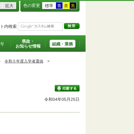
色の変更
拡大
標準
青
黄
黒
ト内検索
県政・
り
組織・業務
お知らせ情報
>
令和５年度入学者選抜
>
令和04年05月25日
印刷する