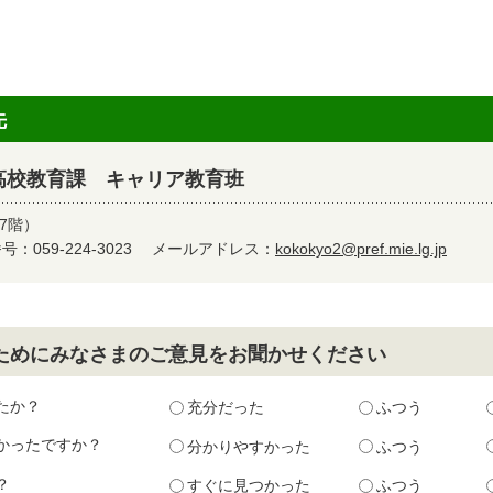
先
高校教育課 キャリア教育班
7階）
：059-224-3023
メールアドレス：
kokokyo2@pref.mie.lg.jp
ためにみなさまのご意見をお聞かせください
たか？
充分だった
ふつう
かったですか？
分かりやすかった
ふつう
？
すぐに見つかった
ふつう