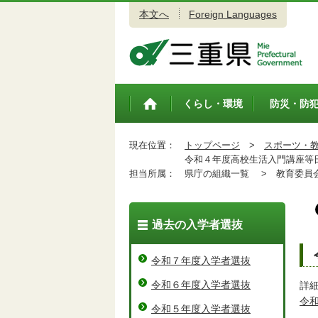
本文へ
Foreign Languages
三重県公式ウェブサイト
くらし・環境
防災・防
トップペ
ージ
現在位置：
トップページ
>
スポーツ・
令和４年度高校生活入門講座等
担当所属：
県庁の組織一覧 >
教育委員会
過去の入学者選抜
令和７年度入学者選抜
令和６年度入学者選抜
詳
令
令和５年度入学者選抜