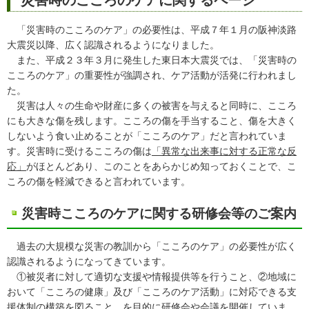
「災害時のこころのケア」の必要性は、平成７年１月の阪神淡路
大震災以降、広く認識されるようになりました。
また、平成２３年３月に発生した東日本大震災では、「災害時の
こころのケア」の重要性が強調され、ケア活動が活発に行われまし
た。
災害は人々の生命や財産に多くの被害を与えると同時に、こころ
にも大きな傷を残します。こころの傷を手当すること、傷を大きく
しないよう食い止めることが「こころのケア」だと言われていま
す。災害時に受けるこころの傷は
「異常な出来事に対する正常な反
応」
がほとんどあり、このことをあらかじめ知っておくことで、こ
ころの傷を軽減できると言われています。
災害時こころのケアに関する研修会等のご案内
過去の大規模な災害の教訓から「こころのケア」の必要性が広く
認識されるようになってきています。
①被災者に対して適切な支援や情報提供等を行うこと、②地域に
おいて「こころの健康」及び「こころのケア活動」に対応できる支
援体制の構築を図ること、を目的に研修会や会議を開催していま