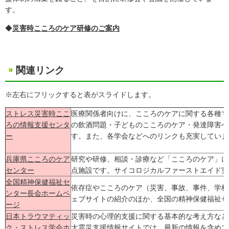
す。
◆
災害時こころのケア研修のご案内
関連リンク
※左右にフリックすると表がスライドします。
ストレス災害時ここ
医療関係者向けに、こころのケアに関する各種マ
ろの情報支援センタ
の飲酒問題・子どものこころのケア・発達障害へ
ー
す。また、各学会などへのリンクも充実していま
兵庫県こころのケア
研究や研修、相談・診療など「こころのケア」に
センター
点施設です。サイコロジカルファーストエイド実
全国精神保健福祉セ
依存症やこころのケア（災害、事故、事件、学校
ンター長会ホームペ
ェブサイトの紹介のほか、全国の精神保健福祉セ
ージ
日本トラウマティッ
災害時の心理的支援に関する基本的な考え方など
ク・ストレス学会ホ
大震災支援情報サイトでは、最新の情報を含めて