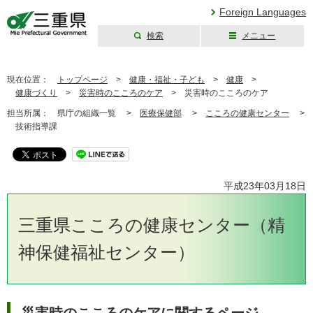
Foreign Languages
検索
メニュー
三重県公式ウェブ
サイト
現在位置：
トップページ
>
健康・福祉・子ども
>
健康
>
健康づくり
>
災害時のこころのケア
>
災害時のこころのケア
担当所属：
県庁の組織一覧 >
医療保健部
>
こころの健康センター
>
技術指導課
平成23年03月18日
三重県こころの健康センター（精
神保健福祉センター）
災害時のこころのケアに関するページ