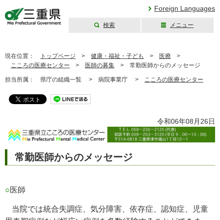
Foreign Languages
検索
メニュー
三重県公式ウェブ
サイト
現在位置：
トップページ
>
健康・福祉・子ども
>
医療
>
こころの医療センター
>
医師の募集
>
常勤医師からのメッセージ
担当所属：
県庁の組織一覧 >
病院事業庁 >
こころの医療センター
令和06年08月26日
常勤医師からのメッセージ
○
医師
当院では統合失調症、気分障害、依存症、認知症、児童