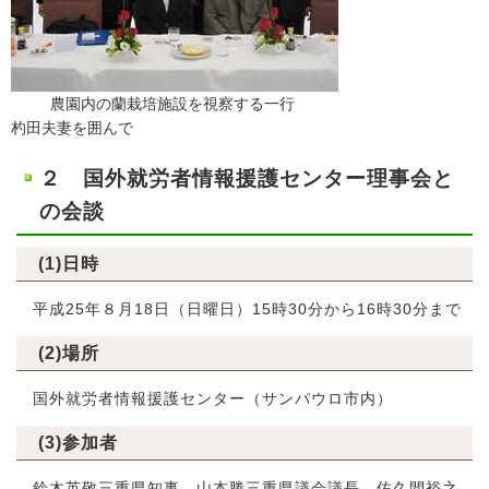
農園内の蘭栽培施設を視察する一行
杓田夫妻を囲んで
２ 国外就労者情報援護センター理事会と
の会談
(1)日時
平成25年８月18日（日曜日）15時30分から16時30分まで
(2)場所
国外就労者情報援護センター（サンパウロ市内）
(3)参加者
鈴木英敬三重県知事、山本勝三重県議会議長、佐久間裕之