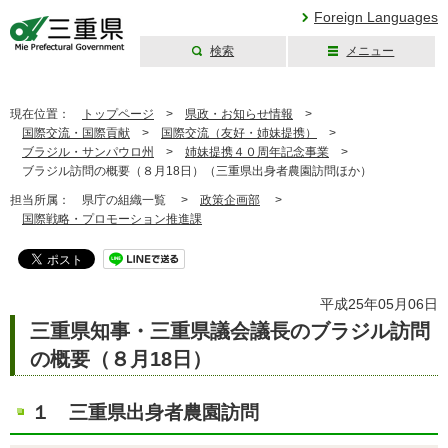
Foreign Languages
検索
メニュー
三重県公式ウェブ
サイト
現在位置：
トップページ
>
県政・お知らせ情報
>
国際交流・国際貢献
>
国際交流（友好・姉妹提携）
>
ブラジル・サンパウロ州
>
姉妹提携４０周年記念事業
>
ブラジル訪問の概要（８月18日）（三重県出身者農園訪問ほか）
担当所属：
県庁の組織一覧 >
政策企画部
>
国際戦略・プロモーション推進課
平成25年05月06日
三重県知事・三重県議会議長のブラジル訪問
の概要（８月18日）
１ 三重県出身者農園訪問