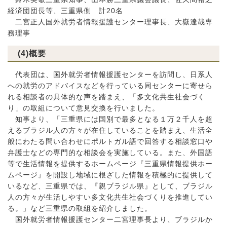
経済団団長等、三重県側 計20名
二宮正人国外就労者情報援護センター理事長、大嶽達哉専
務理事
(4)概要
代表団は、国外就労者情報援護センターを訪問し、日系人
への就労のアドバイスなどを行っている同センターに寄せら
れる相談者の具体的な声を踏まえ、「多文化共生社会づく
り」の取組について意見交換を行いました。
知事より、「三重県には国別で最多となる１万２千人を超
えるブラジル人の方々が在住していることを踏まえ、生活全
般にわたる問い合わせにポルトガル語で回答する相談窓口や
弁護士などの専門的な相談会を実施している。また、外国語
等で生活情報を提供するホームページ『三重県情報提供ホー
ムページ』を開設し地域に根ざした情報を積極的に提供して
いるなど、三重県では、『親ブラジル県』として、ブラジル
人の方々が生活しやすい多文化共生社会づくりを推進してい
る。」など三重県の取組を紹介しました。
国外就労者情報援護センター二宮理事長より、ブラジルか