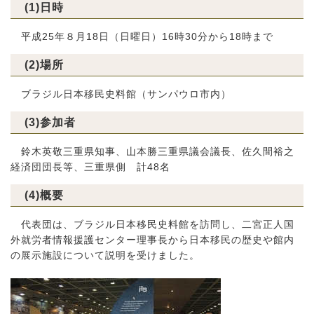
(1)日時
平成25年８月18日（日曜日）16時30分から18時まで
(2)場所
ブラジル日本移民史料館（サンパウロ市内）
(3)参加者
鈴木英敬三重県知事、山本勝三重県議会議長、佐久間裕之
経済団団長等、三重県側 計48名
(4)概要
代表団は、ブラジル日本移民史料館を訪問し、二宮正人国
外就労者情報援護センター理事長から日本移民の歴史や館内
の展示施設について説明を受けました。