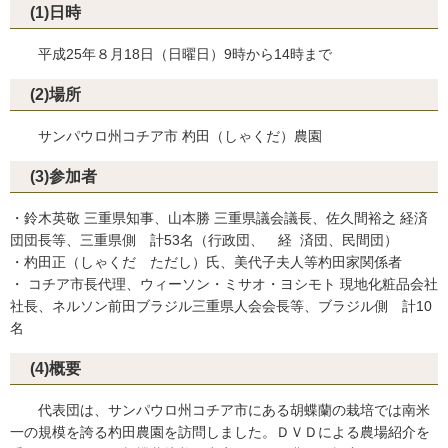
(1)日時
平成25年８月18日（日曜日）9時から14時まで
(2)場所
サンパウロ州コチア市 杓田（しゃくだ）農園
(3)参加者
・鈴木英敬 三重県知事、山本勝 三重県議会議長、佐久間裕之 経済
団団長等、三重県側 計53名（行政団、 経 済団、民間団）
・杓田正（しゃくだ ただし）氏、美代子夫人等杓田家関係者
・ コチア市長代理、ウィーソン・ミサオ・ヨシモト 現地化粧品会社
社長、ネルソン前田ブラジル三重県人会会長等、ブラジル側 計10
名
(4)概要
代表団は、サンパウロ州コチア市にある胡蝶蘭の栽培では南米
一の規模を誇る杓田農園を訪問しました。ＤＶＤによる農場紹介を