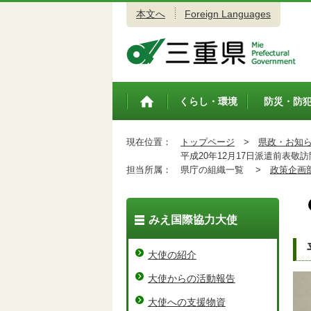
本文へ
Foreign Languages
三重県公式ウェブサイト
くらし・環境
防災・防
トップペ
ージ
現在位置：
トップページ
>
県政・お知
平成20年12月17日派遣前表敬
担当所属：
県庁の組織一覧 >
政策企画
みえ国際協力大使
大使の紹介
大使からの活動報告
大使への支援物資