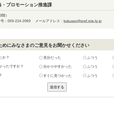
略・プロモーション推進課
3階）
：059-224-2069
メールアドレス：
kokusen@pref.mie.lg.jp
ためにみなさまのご意見をお聞かせください
たか？
充分だった
ふつう
かったですか？
分かりやすかった
ふつう
？
すぐに見つかった
ふつう