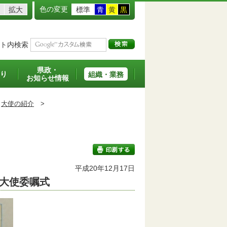
色の変更
拡大
標準
青
黄
黒
ト内検索
県政・
り
組織・業務
お知らせ情報
大使の紹介
>
平成20年12月17日
力大使委嘱式
印刷する