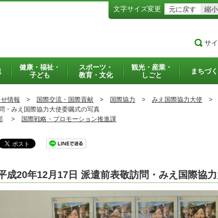
文字サイズ変更
元に戻す
縮小
サイ
健康・福祉・
スポーツ・
観光・産業・
犯
まちづく
子ども
教育・文化
しごと
らせ情報
>
国際交流・国際貢献
>
国際協力
>
みえ国際協力大使
>
訪問・みえ国際協力大使委嘱式の写真
部
>
国際戦略・プロモーション推進課
平成20年12月17日 派遣前表敬訪問・みえ国際協