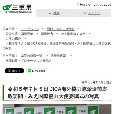
Foreign Languages
検索
メニュー
三重県公式ウェブ
サイト
現在位置：
トップページ
>
県政・お知らせ情報
>
国際交流・国際貢献
>
国際協力
>
みえ国際協力大使
>
大使の紹介
>
令和５年７月５日 JICA海外協力隊派遣前表敬訪問・みえ国際協力大使委嘱式
の写真
担当所属：
県庁の組織一覧 >
政策企画部
>
国際戦略・プロモーション推進課
令和05年07月12日
令和５年７月５日 JICA海外協力隊派遣前表
敬訪問・みえ国際協力大使委嘱式の写真