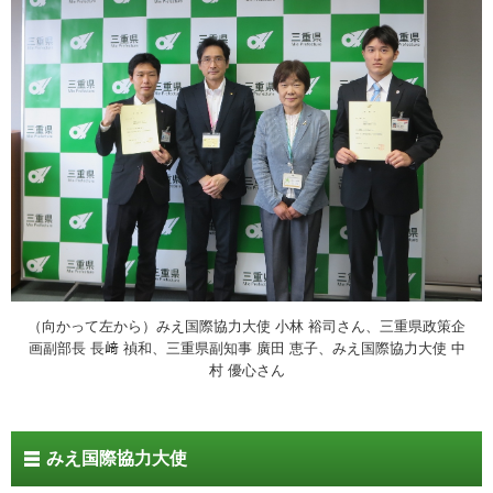
（向かって左から）みえ国際協力大使 小林 裕司さん、三重県政策企
画副部長 長﨑 禎和、三重県副知事 廣田 恵子、みえ国際協力大使 中
村 優心さん
みえ国際協力大使