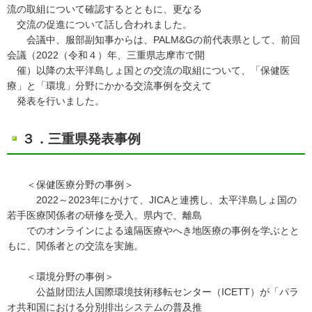
流の取組について確認するとともに、更なる
交流の促進について話し合われました。
会議中、服部副知事からは、PALM&Gの前代表県として、前回
会議（2022（令和４）年、三重県志摩市で開
催）以降の太平洋島しょ国との交流の取組について、「保健医
療」と「環境」分野にかかる交流事例を交えて
発表を行いました。
３．三重県発表事例
＜保健医療分野の事例＞
2022～2023年にかけて、JICAと連携し、太平洋島しょ国の
若手医療関係者の研修を受入。県内で、離島
でのオンラインによる遠隔医療やへき地医療の事例を学ぶとと
もに、関係者との交流を実施。
＜環境分野の事例＞
公益財団法人国際環境技術移転センター（ICETT）が「パラ
オ共和国における分別排出システムの普及推