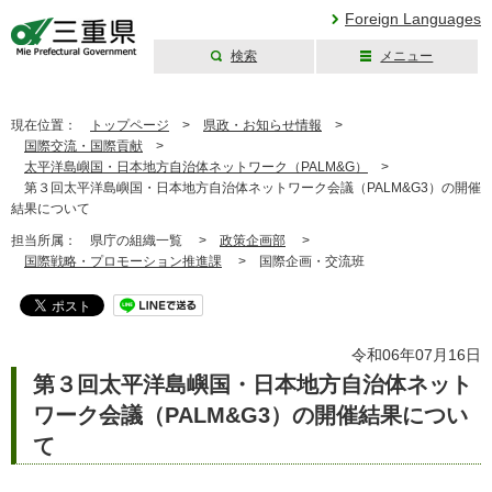
Foreign Languages
検索
メニュー
三重県公式ウェブ
サイト
現在位置：
トップページ
>
県政・お知らせ情報
>
国際交流・国際貢献
>
太平洋島嶼国・日本地方自治体ネットワーク（PALM&G）
>
第３回太平洋島嶼国・日本地方自治体ネットワーク会議（PALM&G3）の開催
結果について
担当所属：
県庁の組織一覧 >
政策企画部
>
国際戦略・プロモーション推進課
>
国際企画・交流班
令和06年07月16日
第３回太平洋島嶼国・日本地方自治体ネット
ワーク会議（PALM&G3）の開催結果につい
て