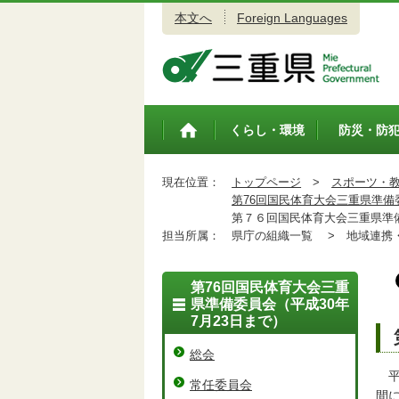
本文へ
Foreign Languages
三重県公式ウェブサイト
くらし・環境
防災・防
トップペ
ージ
現在位置：
トップページ
>
スポーツ・
第76回国民体育大会三重県準備委
第７６回国民体育大会三重県準備
担当所属：
県庁の組織一覧 >
地域連携・
第76回国民体育大会三重
県準備委員会（平成30年
7月23日まで）
総会
平
常任委員会
間