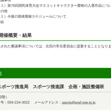
審議事項
１）第76回国民体育大会マスコットキャラクター愛称の入選作品につ
その他
１）今後の国体開催スケジュールについて
閉会
開催概要・結果
決された審議事項については、次回の常任委員会に提案することとなり
先
スポーツ推進局 スポーツ推進課 企画・施設整備班
2階）
：059-224-3022
メールアドレス：
sports@pref.mie.lg.jp