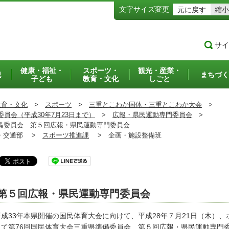
文字サイズ変更
元に戻す
縮小
サイ
健康・福祉・
スポーツ・
観光・産業・
犯
まちづく
子ども
教育・文化
しごと
教育・文化
>
スポーツ
>
三重とこわか国体・三重とこわか大会
>
員会（平成30年7月23日まで）
>
広報・県民運動専門委員会
>
委員会 第５回広報・県民運動専門委員会
交通部 >
スポーツ推進課
>
企画・施設整備班
第５回広報・県民運動専門委員会
成33年本県開催の国民体育大会に向けて、平成28年７月21日（木）
にて第76回国民体育大会三重県準備委員会 第５回広報・県民運動専