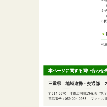
４
（
５
（
６
可
本ページに関する問い合わせ
三重県 地域連携・交通部 
〒514-8570
津市広明町13番地（本庁
電話番号：
059-224-2985
ファクス番号