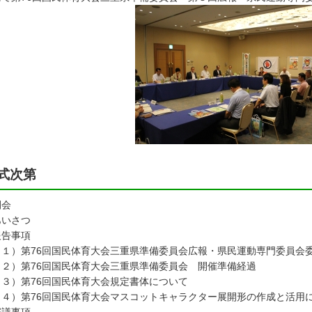
式次第
開会
あいさつ
報告事項
１）第76回国民体育大会三重県準備委員会広報・県民運動専門委員会
２）第76回国民体育大会三重県準備委員会 開催準備経過
３）第76回国民体育大会規定書体について
４）第76回国民体育大会マスコットキャラクター展開形の作成と活用