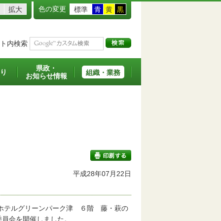
色の変更
拡大
標準
青
黄
黒
ト内検索
県政・
り
組織・業務
お知らせ情報
平成28年07月22日
印刷する
、ホテルグリーンパーク津 ６階 藤・萩の
門委員会を開催しました。