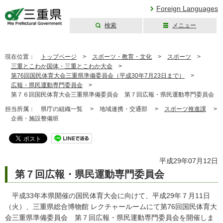
Foreign Languages
検索
メニュー
三重県公式ウェブ
サイト
現在位置：
トップページ
>
スポーツ・教育・文化
>
スポーツ
>
三重とこわか国体・三重とこわか大会
>
第76回国民体育大会三重県準備委員会（平成30年7月23日まで）
>
広報・県民運動専門委員会
>
第７６回国民体育大会三重県準備委員会 第７回広報・県民運動専門委員会
担当所属：
県庁の組織一覧 >
地域連携・交通部 >
スポーツ推進課
>
企画・施設整備班
平成29年07月12日
第７回広報・県民運動専門委員会
平成33年本県開催の国民体育大会に向けて、平成29年７月11日
（火）、三重県総合博物館 レクチャールームにて第76回国民体育大
会三重県準備委員会 第７回広報・県民運動専門委員会を開催しま