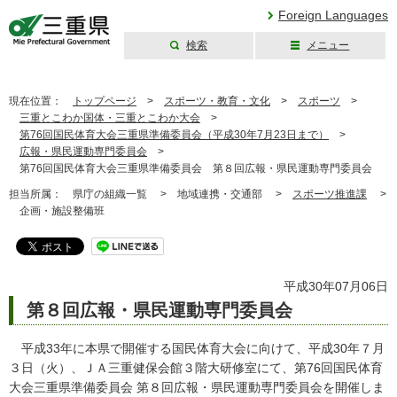
Foreign Languages
検索
メニュー
三重県公式ウェブ
サイト
現在位置：
トップページ
>
スポーツ・教育・文化
>
スポーツ
>
三重とこわか国体・三重とこわか大会
>
第76回国民体育大会三重県準備委員会（平成30年7月23日まで）
>
広報・県民運動専門委員会
>
第76回国民体育大会三重県準備委員会 第８回広報・県民運動専門委員会
担当所属：
県庁の組織一覧 >
地域連携・交通部 >
スポーツ推進課
>
企画・施設整備班
平成30年07月06日
第８回広報・県民運動専門委員会
平成33年に本県で開催する国民体育大会に向けて、平成30年７月
３日（火）、ＪＡ三重健保会館３階大研修室にて、第76回国民体育
大会三重県準備委員会 第８回広報・県民運動専門委員会を開催しま