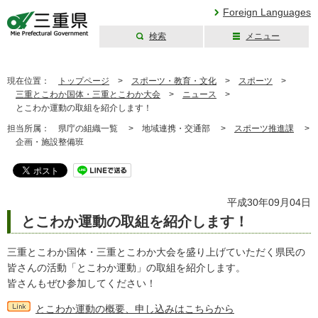
Foreign Languages
検索
メニュー
三重県公式ウェブ
サイト
現在位置：
トップページ
>
スポーツ・教育・文化
>
スポーツ
>
三重とこわか国体・三重とこわか大会
>
ニュース
>
とこわか運動の取組を紹介します！
担当所属：
県庁の組織一覧 >
地域連携・交通部 >
スポーツ推進課
>
企画・施設整備班
平成30年09月04日
とこわか運動の取組を紹介します！
三重とこわか国体・三重とこわか大会を盛り上げていただく県民の
皆さんの活動「とこわか運動」の取組を紹介します。
皆さんもぜひ参加してください！
とこわか運動の概要、申し込みはこちらから