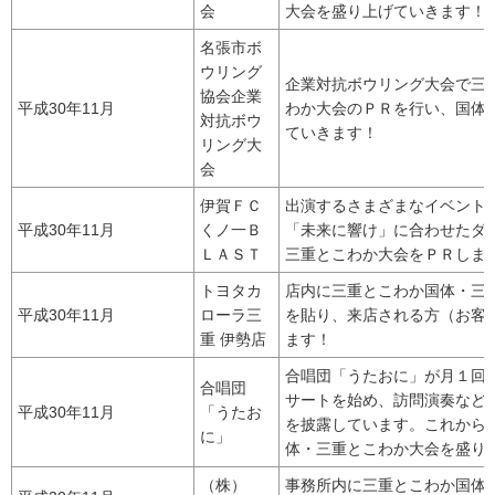
会
大会を盛り上げていきます！
名張市ボ
ウリング
企業対抗ボウリング大会で三
協会企業
平成30年11月
わか大会のＰＲを行い、国体
対抗ボウ
ていきます！
リング大
会
伊賀ＦＣ
出演するさまざまなイベント
平成30年11月
くノ一Ｂ
「未来に響け」に合わせたダ
ＬＡＳＴ
三重とこわか大会をＰＲしま
トヨタカ
店内に三重とこわか国体・三
平成30年11月
ローラ三
を貼り、来店される方（お客
重 伊勢店
ます！
合唱団「うたおに」が月１回
合唱団
サートを始め、訪問演奏など
平成30年11月
「うたお
を披露しています。これから
に」
体・三重とこわか大会を盛り
（株）
事務所内に三重とこわか国体