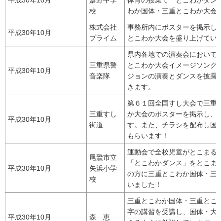
平成30年10月
嬉野中学
体育の授業で「とこわかダン
校
わか国体・三重とこわか大会
株式会社
事務所内にポスターを掲示し
平成30年10月
プライム
とこわか大会を盛り上げてい
県内各地での演奏会において
三重県警
とこわか大会イメージソング
平成30年10月
音楽隊
ジョンの演奏とダンスを披露
きます。
第６１回全国すし大会で三重
三重すし
か大会のポスターを掲示し、
平成30年10月
街道
す。また、チラシを配布し国
もらいます！
運動会で全校児童がとこまる
尾鷲市立
「とこわかダンス」をとこま
平成30年10月
矢浜小学
の方に三重とこわか国体・三
校
いました！
三重とこわか国体・三重とこ
字の講習を受講し、国体・大
平成30年10月
森 恵