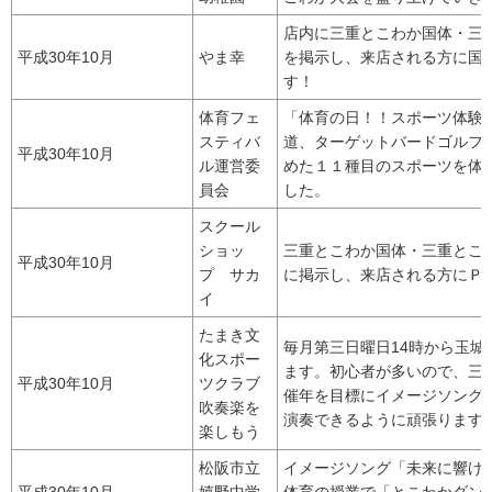
店内に三重とこわか国体・三
平成30年10月
やま幸
を掲示し、来店される方に国
す！
体育フェ
「体育の日！！スポーツ体験会
スティバ
道、ターゲットバードゴルフ
平成30年10月
ル運営委
めた１１種目のスポーツを体
員会
した。
スクール
ショッ
三重とこわか国体・三重とこ
平成30年10月
プ サカ
に掲示し、来店される方にＰ
イ
たまき文
毎月第三日曜日14時から玉城
化スポー
ます。初心者が多いので、三
平成30年10月
ツクラブ
催年を目標にイメージソング
吹奏楽を
演奏できるように頑張ります
楽しもう
松阪市立
イメージソング「未来に響け