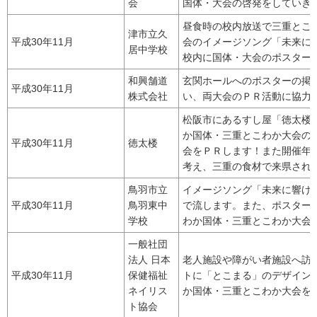
会
国体・大会の啓発をしていき
昼食時の校内放送で三重とこ
津市立久
平成30年11月
会のイメージソング「未来に
居中学校
校内に国体・大会のポスター
和興舗道
玄関ホールへのポスターの掲
平成30年11月
株式会社
い、両大会のＰＲ活動に協力
松阪市にあるすし屋「徳太楼
か国体・三重とこわか大会の
平成30年11月
徳太楼
会をＰＲします！また開催年
考え、三重の食材で来県され
鳥羽市立
イメージソング「未来に響け
平成30年11月
鳥羽東中
で流します。また、ポスター
学校
わか国体・三重とこわか大会
一般社団
法人 日本
老人施設や障がい者施設へ訪
平成30年11月
保健福祉
トに「とこまる」のデザイン
ネイリス
か国体・三重とこわか大会を
ト協会