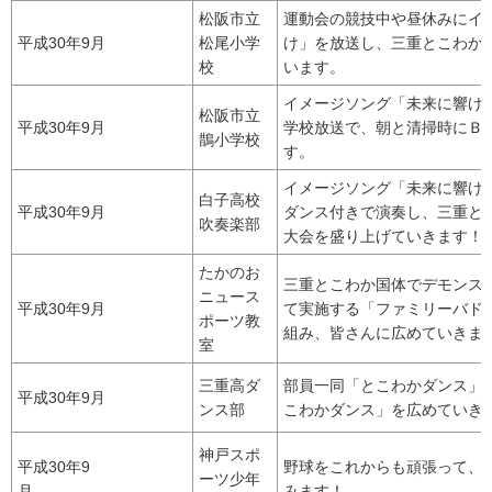
松阪市立
運動会の競技中や昼休みにイ
平成30年9月
松尾小学
け」を放送し、三重とこわか
校
います。
イメージソング「未来に響け
松阪市立
平成30年9月
学校放送で、朝と清掃時にＢ
鵲小学校
す。
イメージソング「未来に響け
白子高校
平成30年9月
ダンス付きで演奏し、三重と
吹奏楽部
大会を盛り上げていきます！
たかのお
三重とこわか国体でデモンス
ニュース
平成30年9月
て実施する「ファミリーバド
ポーツ教
組み、皆さんに広めていきま
室
三重高ダ
部員一同「とこわかダンス」
平成30年9月
ンス部
こわかダンス」を広めていき
神戸スポ
平成30年9
野球をこれからも頑張って、
ーツ少年
月
みます！