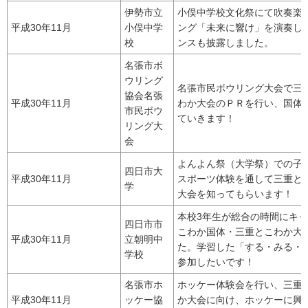
伊勢市立
小俣中学校文化祭にて吹奏楽
平成30年11月
小俣中学
ング「未来に響け」を演奏し
校
ンスも披露しました。
名張市ボ
ウリング
名張市民ボウリング大会で三
協会名張
平成30年11月
わか大会のＰＲを行い、国体
市民ボウ
ていきます！
リング大
会
よんよん祭（大学祭）での子
四日市大
平成30年11月
スポーツ体験を通して三重と
学
大会を知ってもらいます！
本校3年生が総合の時間にキ
四日市市
こわか国体・三重とこわか大
平成30年11月
立朝明中
た。学習した「する・みる・
学校
参加したいです！
名張市ホ
ホッケー体験会を行い、三重
平成30年11月
ッケー協
か大会に向け、ホッケーに興