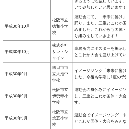
きるように勉強しています。
アで参加したいと思います！
運動会にて、「未来に響け」
松阪市立
踊り、また、三重とこわか国
平成30年10月
徳和小学
めました。これからも国体・
校
り組みをしていきます！
株式会社
事務所内にポスターを掲示し
平成30年10月
サン・シ
とこわか大会を盛り上げてい
ャイン
四日市市
イメージソング「未来に響け
平成30年9月
立大池中
した。今後も学期に1度の予
学校
松阪市立
運動会の昼休みにイメージソ
平成30年9月
伊勢寺小
し、三重とこわか国体・大会
学校
す。
松阪市立
運動会でイメージソング「未
平成30年9月
第五小学
とこわか国体・大会をみんな
校