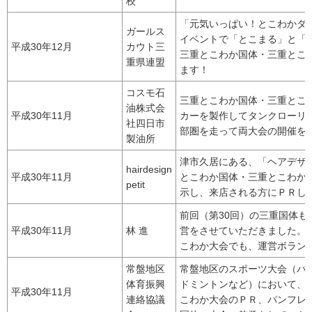
校
「元気いっぱい！とこわかダ
ガールス
イベントで「とこまる」と「
平成30年12月
カウト三
三重とこわか国体・三重とこ
重県連盟
ます！
コスモ石
三重とこわか国体・三重とこ
油株式会
平成30年11月
カーを製作してタンクローリ
社四日市
部圏を走って両大会の開催を
製油所
津市久居にある、「ヘアデザ
hairdesign
平成30年11月
とこわか国体・三重とこわか
petit
示し、来店される方にＰＲし
前回（第30回）の三重国体も
平成30年11月
林 進
営をさせていただきました。
こわか大会でも、運営ボラン
常盤地区
常盤地区のスポーツ大会（バ
体育振興
ドミントンなど）において、
平成30年11月
連絡協議
こわか大会のＰＲ、パンフレ