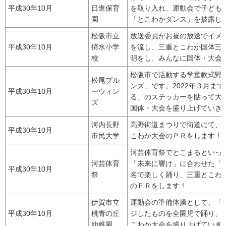
平成30年10月
日進保育
を取り入れ、運動会で子ども
園
「とこわかダンス」を披露し
松阪市立
放送委員がお昼の放送でイメ
平成30年10月
揥水小学
を流し、三重とこわか国体三
校
明をし、みんなに国体・大会
松阪市で活動する学童軟式野
松尾ブル
ンズ」です。2022年３月ま
平成30年10月
ーウィン
る」のステッカーを貼って大
ズ
国体・大会を盛り上げていき
河内長野
高野街道まつりで街道にて、
平成30年10月
市民大学
こわか大会のＰＲをします！
河芸体育祭でとこまるといっ
河芸体育
「未来に響け」に合わせた「と
平成30年10月
祭
名で楽しく踊り、三重とこわ
のＰＲをします！
伊賀市立
運動会の準備体操として、「
平成30年10月
桃青の丘
ジしたものを全園児で踊り、
幼稚園
こわか大会を盛り上げていき