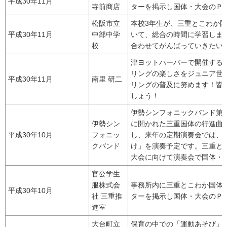
平成30年11月
寺前商店
ターを掲示し国体・大会のＰ
松阪市立
本校3年生が、三重とこわか
平成30年11月
中部中学
いて、総合の時間に学習しまし
校
合わせてがんばっていきたい
津ヨットハーバーで開催する
リングの楽しさをジュニア世
平成30年11月
南里 研二
リングの普及に努めます！皆
しょう！
伊勢シンフォニックバンド第4
伊勢シン
に開かれた三重国体の行進曲
平成30年10月
フォニッ
し、来年の定期演奏会では、
クバンド
け」を演奏予定です。三重と
大会に向けて演奏会で国体・
官公学生
服株式会
事務所内に三重とこわか国体
平成30年10月
社 三重推
ターを掲示し国体・大会のＰ
進室
大台町立
保育の中での「運動あそび」