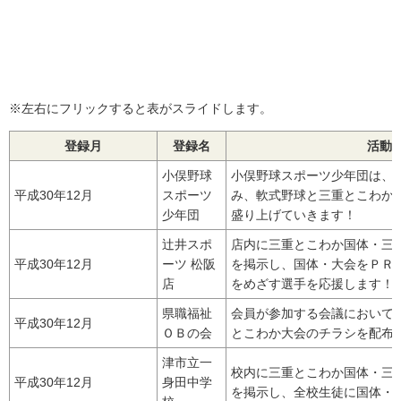
※左右にフリックすると表がスライドします。
登録月
登録名
活動
小俣野球
小俣野球スポーツ少年団は、
平成30年12月
スポーツ
み、軟式野球と三重とこわか
少年団
盛り上げていきます！
辻井スポ
店内に三重とこわか国体・三
平成30年12月
ーツ 松阪
を掲示し、国体・大会をＰＲ
店
をめざす選手を応援します！
県職福祉
会員が参加する会議において
平成30年12月
ＯＢの会
とこわか大会のチラシを配布
津市立一
校内に三重とこわか国体・三
平成30年12月
身田中学
を掲示し、全校生徒に国体・