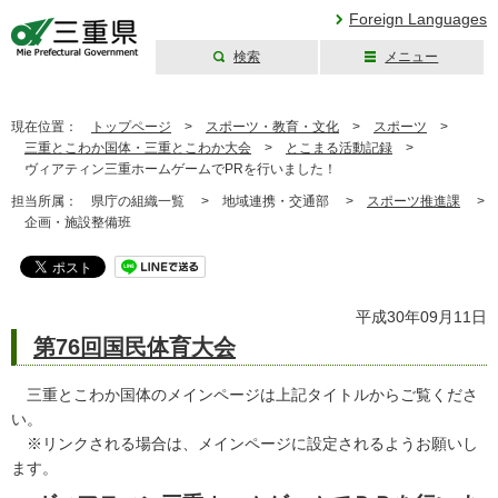
Foreign Languages
検索
メニュー
三重県公式ウェブ
サイト
現在位置：
トップページ
>
スポーツ・教育・文化
>
スポーツ
>
三重とこわか国体・三重とこわか大会
>
とこまる活動記録
>
ヴィアティン三重ホームゲームでPRを行いました！
担当所属：
県庁の組織一覧 >
地域連携・交通部 >
スポーツ推進課
>
企画・施設整備班
平成30年09月11日
第76回国民体育大会
三重とこわか国体のメインページは上記タイトルからご覧くださ
い。
※リンクされる場合は、メインページに設定されるようお願いし
ます。