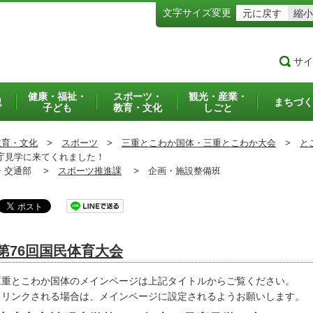
文字サイズ変更
元に戻す
縮小
サイ
健康・福祉・
スポーツ・
観光・産業・
犯
まちづく
子ども
教育・文化
しごと
教育・文化
>
スポーツ
>
三重とこわか国体・三重とこわか大会
>
と
庁見学に来てくれました！
交通部 >
スポーツ推進課
>
企画・施設整備班
第76回国民体育大会
重とこわか国体のメインページは上記タイトルからご覧ください。
リンクされる場合は、メインページに設定されるようお願いします。