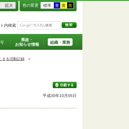
色の変更
拡大
標準
青
黄
黒
ト内検索
県政・
り
組織・業務
お知らせ情報
こまる活動記録
>
平成30年10月05日
印刷する