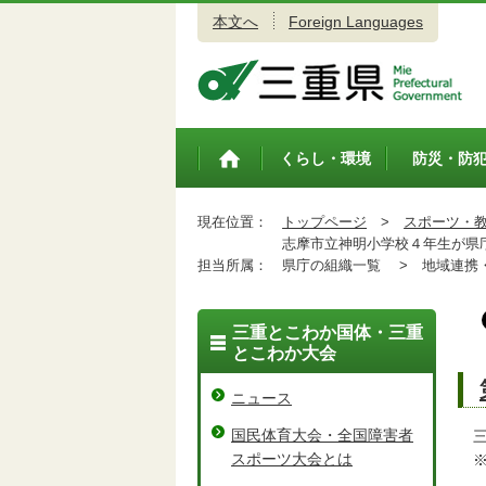
本文へ
Foreign Languages
三重県公式ウェブサイト
くらし・環境
防災・防
トップペ
ージ
現在位置：
トップページ
>
スポーツ・
志摩市立神明小学校４年生が県
担当所属：
県庁の組織一覧 >
地域連携・
三重とこわか国体・三重
とこわか大会
ニュース
国民体育大会・全国障害者
三
スポーツ大会とは
※