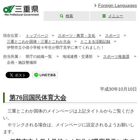
Foreign Languages
検索
メニュー
三重県公式ウェブ
サイト
現在位置：
トップページ
>
スポーツ・教育・文化
>
スポーツ
>
三重とこわか国体・三重とこわか大会
>
とこまる活動記録
>
伊勢市立小俣小学校４年生が県庁見学に来てくれました！
担当所属：
県庁の組織一覧 >
地域連携・交通部 >
スポーツ推進課
>
企画・施設整備班
平成30年10月10日
第76回国民体育大会
三重とこわか国体のメインページは上記タイトルからご覧くださ
い。
※リンクされる場合は、メインページに設定されるようお願いし
ます。