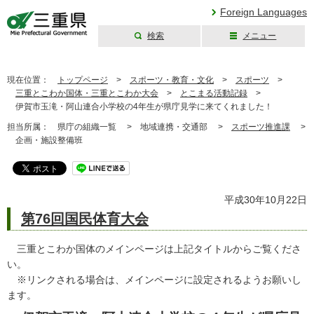
Foreign Languages
検索
メニュー
三重県公式ウェブ
サイト
現在位置：
トップページ
>
スポーツ・教育・文化
>
スポーツ
>
三重とこわか国体・三重とこわか大会
>
とこまる活動記録
>
伊賀市玉滝・阿山連合小学校の4年生が県庁見学に来てくれました！
担当所属：
県庁の組織一覧 >
地域連携・交通部 >
スポーツ推進課
>
企画・施設整備班
平成30年10月22日
第76回国民体育大会
三重とこわか国体のメインページは上記タイトルからご覧くださ
い。
※リンクされる場合は、メインページに設定されるようお願いし
ます。