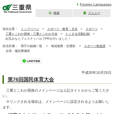
Foreign Languages
検索
メニュー
三重県公式ウェブ
サイト
現在位置：
トップページ
>
スポーツ・教育・文化
>
スポーツ
>
三重とこわか国体・三重とこわか大会
>
とこまる活動記録
>
紀宝みなとフェスティバルでPRを行いました！
担当所属：
県庁の組織一覧 >
地域連携・交通部 >
スポーツ推進課
>
企画・施設整備班
ツイート
平成30年10月25日
第76回国民体育大会
三重とこわか国体のメインページは上記タイトルからご覧くださ
い。
※リンクされる場合は、メインページに設定されるようお願いし
ます。