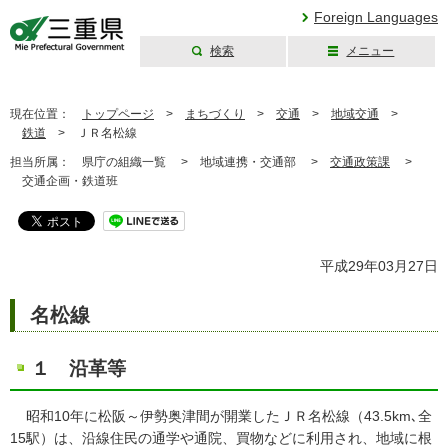
Foreign Languages
検索
メニュー
三重県公式ウェブ
サイト
現在位置：
トップページ
>
まちづくり
>
交通
>
地域交通
>
鉄道
>
ＪＲ名松線
担当所属：
県庁の組織一覧 >
地域連携・交通部 >
交通政策課
>
交通企画・鉄道班
平成29年03月27日
名松線
１ 沿革等
昭和10年に松阪～伊勢奥津間が開業したＪＲ名松線（43.5km､全
15駅）は、沿線住民の通学や通院、買物などに利用され、地域に根