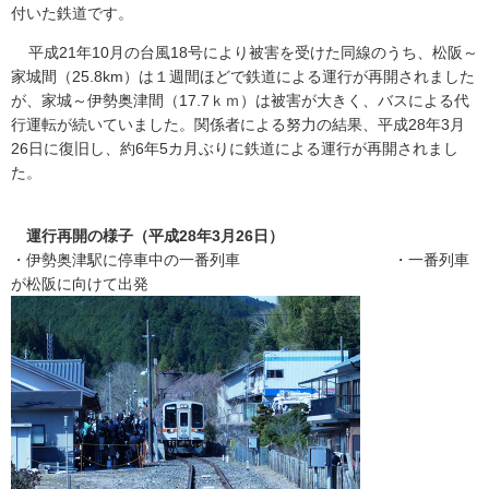
付いた鉄道です。
平成21年10月の台風18号により被害を受けた同線のうち、松阪～
家城間（25.8km）は１週間ほどで鉄道による運行が再開されました
が、家城～伊勢奥津間（17.7ｋｍ）は被害が大きく、バスによる代
行運転が続いていました。関係者による努力の結果、平成28年3月
26日に復旧し、約6年5カ月ぶりに鉄道による運行が再開されまし
た。
運行再開の様子（平成28年3月26日）
・伊勢奥津駅に停車中の一番列車 ・一番列車
が松阪に向けて出発