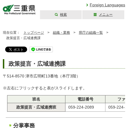
Foreign Languages
検索
メニュー
三重県公式ウェブ
サイト
現在位置：
トップページ
>
組織・業務
>
県庁の組織一覧
>
政策提言・広域連携課
政策提言・広域連携課
〒514-8570 津市広明町13番地（本庁3階）
※左右にフリックすると表がスライドします。
班名
電話番号
ファ
政策提言・広域連携班
059-224-2089
059-224-2
分掌事務