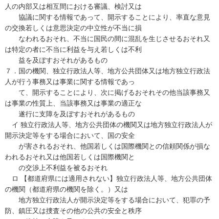
人の内部又は相互間における審議、検討又は
協議に関する情報であって、開示することにより、率直な意見
の交換若しくは意思決定の中立性が不当に損
なわれるおそれ、不当に国民の間に混乱を生じさせるおそれ又
は特定の者に不当に利益を与え若しくは不利
益を及ぼすおそれがあるもの
７．国の機関、独立行政法人等、地方公共団体又は地方独立行政法
人が行う事務又は事業に関する情報であっ
て、開示することにより、次に掲げるおそれその他当該事務又
は事業の性質上、当該事務又は事業の適正な
遂行に支障を及ぼすおそれがあるもの
イ 独立行政法人等、地方公共団体の機関又は地方独立行政法人が
開示決定等をする場合において、国の安全
が害されるおそれ、他国若しくは国際機関との信頼関係が損な
われるおそれ又は他国若しくは国際機関と
の交渉上不利益を被るおそれ
ロ 【都道府県には適用されない】独立行政法人等、地方公共団体
の機関（都道府県の機関を除く。）又は
地方独立行政法人が開示決定等をする場合において、犯罪の予
防、鎮圧又は捜査その他の公共の安全と秩序