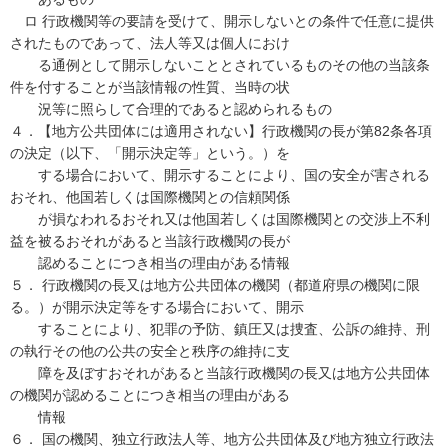
ロ 行政機関等の要請を受けて、開示しないとの条件で任意に提供
されたものであって、法人等又は個人におけ
る通例として開示しないこととされているものその他の当該条
件を付することが当該情報の性質、当時の状
況等に照らして合理的であると認められるもの
４．【地方公共団体には適用されない】行政機関の長が第82条各項
の決定（以下、「開示決定等」という。）を
する場合において、開示することにより、国の安全が害される
おそれ、他国若しくは国際機関との信頼関係
が損なわれるおそれ又は他国若しくは国際機関との交渉上不利
益を被るおそれがあると当該行政機関の長が
認めることにつき相当の理由がある情報
５． 行政機関の長又は地方公共団体の機関（都道府県の機関に限
る。）が開示決定等をする場合において、開示
することにより、犯罪の予防、鎮圧又は捜査、公訴の維持、刑
の執行その他の公共の安全と秩序の維持に支
障を及ぼすおそれがあると当該行政機関の長又は地方公共団体
の機関が認めることにつき相当の理由がある
情報
６． 国の機関、独立行政法人等、地方公共団体及び地方独立行政法