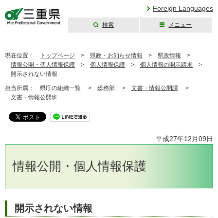
Foreign Languages
検索
メニュー
三重県公式ウェブ
サイト
現在位置：
トップページ
>
県政・お知らせ情報
>
県政情報
>
情報公開・個人情報保護
>
個人情報保護
>
個人情報の開示請求
>
開示されない情報
担当所属：
県庁の組織一覧 >
総務部 >
文書・情報公開課
>
文書・情報公開班
平成27年12月09日
情報公開・個人情報保護
開示されない情報