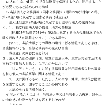
ロ 人の生命、健康、生活又は財産を保護するため、開示すること
が必要であると認められる情報
ハ 当該個人が公務員等（国家公務員法（昭和22年法律第120号）
第2条第1項に規定する国家公務員（独立行政
法人通則法第2条第4項に規定する行政執行法人の職員を除
く。）、独立行政法人等の職員、地方公務員法
（昭和25年法律第261号）第2条に規定する地方公務員及び地方
独立行政法人の職員をいう。）である場合に
おいて、当該情報がその職務の遂行に係る情報であるときは、
当該情報のうち、当該公務員等の職及び当該
職務遂行の内容に係る部分
３．法人その他の団体（国、独立行政法人等、地方公共団体及び地
方独立行政法人を除く。以下この号において
「法人等」という。）に関する情報又は開示請求者以外の事業
を営む個人の当該事業に関する情報であっ
て、次に掲げるもの。ただし、人の生命、健康、生活又は財産
を保護するため、開示することが必要である
と認められる情報を除く。
イ 開示することにより、当該法人等又は当該個人の権利、競争上
の地位その他正当な利益を害するおそれが
あるもの