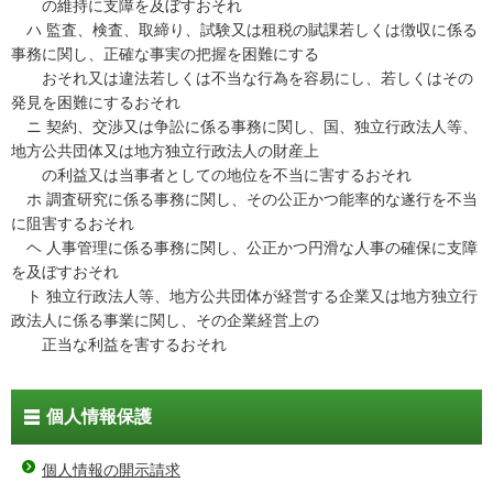
の維持に支障を及ぼすおそれ
ハ 監査、検査、取締り、試験又は租税の賦課若しくは徴収に係る
事務に関し、正確な事実の把握を困難にする
おそれ又は違法若しくは不当な行為を容易にし、若しくはその
発見を困難にするおそれ
ニ 契約、交渉又は争訟に係る事務に関し、国、独立行政法人等、
地方公共団体又は地方独立行政法人の財産上
の利益又は当事者としての地位を不当に害するおそれ
ホ 調査研究に係る事務に関し、その公正かつ能率的な遂行を不当
に阻害するおそれ
ヘ 人事管理に係る事務に関し、公正かつ円滑な人事の確保に支障
を及ぼすおそれ
ト 独立行政法人等、地方公共団体が経営する企業又は地方独立行
政法人に係る事業に関し、その企業経営上の
正当な利益を害するおそれ
個人情報保護
個人情報の開示請求