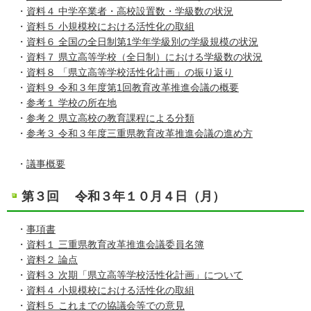
・
資料４ 中学卒業者・高校設置数・学級数の状況
・
資料５ 小規模校における活性化の取組
・
資料６ 全国の全日制第1学年学級別の学級規模の状況
・
資料７ 県立高等学校（全日制）における学級数の状況
・
資料８ 「県立高等学校活性化計画」の振り返り
・
資料９ 令和３年度第1回教育改革推進会議の概要
・
参考１ 学校の所在地
・
参考２ 県立高校の教育課程による分類
・
参考３ 令和３年度三重県教育改革推進会議の進め方
・
議事概要
第３回 令和３年１０月４日（月
）
・
事項書
・
資料１ 三重県教育改革推進会議委員名簿
・
資料２ 論点
・
資料３ 次期「県立高等学校活性化計画」について
・
資料４ 小規模校における活性化の取組
・
資料５ これまでの協議会等での意見