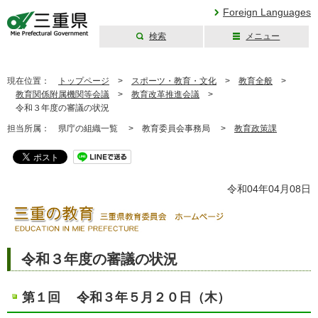
Foreign Languages
検索
メニュー
三重県公式ウェブ
サイト
現在位置：
トップページ
>
スポーツ・教育・文化
>
教育全般
>
教育関係附属機関等会議
>
教育改革推進会議
>
令和３年度の審議の状況
担当所属：
県庁の組織一覧 >
教育委員会事務局 >
教育政策課
令和04年04月08日
令和３年度の審議の状況
第１回 令和３年５月２０日（木
）