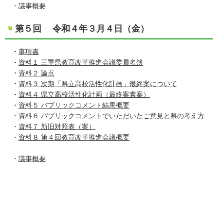
・
議事概要
第５回 令和４年３月４日（金
）
・
事項書
・
資料１ 三重県教育改革推進会議委員名簿
・
資料２ 論点
・
資料３ 次期「県立高校活性化計画」最終案について
・
資料４ 県立高校活性化計画（最終案素案）
・
資料５ パブリックコメント結果概要
・
資料６ パブリックコメントでいただいたご意見と県の考え方
・
資料７ 新旧対照表（案）
・
資料８ 第４回教育改革推進会議概要
・
議事概要