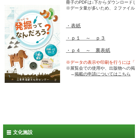
冊子のPDFは↓下からダウンロードし
※データ量が多いため、２ファイル
・表紙
・ｐ１ ～ ｐ３
・ｐ４ ～ 裏表紙
※データの表示や印刷を行うには「Ado
※展覧会での使用や、出版物への掲
→
掲載の申請についてはこちら
文化施設