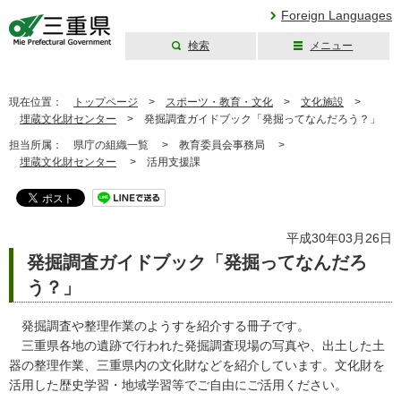
Foreign Languages
検索
メニュー
三重県公式ウェブ
サイト
現在位置：
トップページ
>
スポーツ・教育・文化
>
文化施設
>
埋蔵文化財センター
>
発掘調査ガイドブック「発掘ってなんだろう？」
担当所属：
県庁の組織一覧 >
教育委員会事務局 >
埋蔵文化財センター
>
活用支援課
平成30年03月26日
発掘調査ガイドブック「発掘ってなんだろ
う？」
発掘調査や整理作業のようすを紹介する冊子です。
三重県各地の遺跡で行われた発掘調査現場の写真や、出土した土
器の整理作業、三重県内の文化財などを紹介しています。文化財を
活用した歴史学習・地域学習等でご自由にご活用ください。