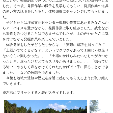
ることや、発掘調査でみつかった土器や石器についての説明をしま
した。その後、発掘作業の様子を見学してもらい、発掘作業の道具
の使い方の説明をしたあと、体験発掘にチャレンジしてもらいまし
た。
子どもたちは埋蔵文化財センター職員や作業にあたるみなさんか
らアドバイスを受けながら、発掘作業に取り組みました。残念なが
ら遺物をみつけることはできませんでしたが、土の色やかたさに気
を付けながら発掘作業を楽しんでいました。
体験発掘をした子どもたちからは、「実際に遺跡を掘ってみて、
「土器がでてくるかな？」というワクワクがあって１回じゃ物足り
ないぐらい楽しかった。」、「土器のかけらみたいなものがみつか
ったとき、違ったけどとてもスリルがありました。」、「掘ってい
る途中、やさしく声をかけてくれたおかげで上手に掘ることができ
ました。」などの感想を頂きました。
今後も地域の遺跡や歴史を身近に感じてもらえるように取り組ん
でいきます。
※左右にフリックすると表がスライドします。