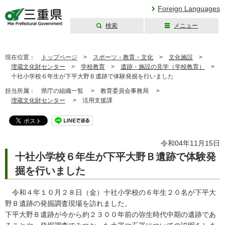
Foreign Languages
検索
メニュー
三重県公式ウェブ
サイト
現在位置：
トップページ
>
スポーツ・教育・文化
>
文化施設
>
埋蔵文化財センター
>
学校教育
>
遺跡・施設の見学（学校教育）
>
十社小学校６年生が下平大野Ｂ遺跡で体験発掘を行いました
担当所属：
県庁の組織一覧 >
教育委員会事務局 >
埋蔵文化財センター
>
活用支援課
令和04年11月15日
十社小学校６年生が下平大野Ｂ遺跡で体験発
掘を行いました
令和４年１０月２８日（金）十社小学校の６年生２０名が下平大
野Ｂ遺跡の発掘調査現場を訪れました。
下平大野Ｂ遺跡が今から約２３００年前の弥生時代中期の遺跡であ