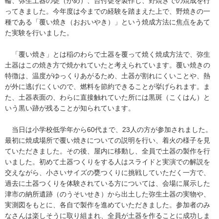
輪、弥生土器の甕（かめ）、台付甕を製作し、野焼きでの焼成を行
ってきました。今年度は今までの経験を踏まえた上で、野焼きの一
種である「覆い焼き（おおいやき）」という焼成方法に焦点をあて
た実験を行いました。
「覆い焼き」とは稲のわらで土器を覆って焼く焼成方法で、弥生
土器はこの焼き方で焼かれていたと考えられています。覆い焼きの
特徴は、温度がゆっくりあがるため、土器が割れにくいことや、熱
が外に逃げにくいので、燃料を節約できることが挙げられます。ま
た、土器表面の、わらに直接触れていた所には黒斑（こくはん）と
いう黒い跡が残ることが知られています。
当日は小学校低学年から60代まで、23人の方が参加されました。
最初に焼成場所で覆い焼きについての説明を行い、着火の様子を見
ていただきました。その後、屋内に移動し、全員で土器の製作を行
いました。初めて土器つくりをする人はスライドと実演での解説を
交えながら、小さいサイズの甕つくりに挑戦していただく一方で、
過去に土器つくりを体験されている方については、会場に展示した
津市の納所遺跡（のうそいせき）から出土した弥生土器の実物や、
実測図をもとに、各自で製作を進めていただきました。参加者のみ
なさんは楽しそうに取り組まれ、全員が土器を作ることに成功しま