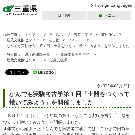
Foreign Languages
検索
メニュー
三重県公式ウェブ
サイト
現在位置：
トップページ
>
スポーツ・教育・文化
>
文化施設
>
埋蔵文化財センター
>
催し物
>
イベント
>
なんでも実験考古学第１回「土器をつくって焼いてみよう」を開催しました
担当所属：
県庁の組織一覧 >
教育委員会事務局 >
埋蔵文化財センター
>
活用支援課
令和06年08月29日
なんでも実験考古学第１回「土器をつくって
焼いてみよう」を開催しました
８月１１日（日）、今年度の第１回なんでも実験考古学「土器を
つくって焼いてみよう」を開催しました。
４年前から始まった「なんでも実験考古学」では、これまで円筒埴