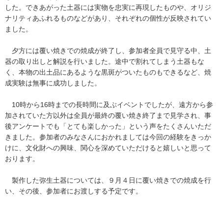
した。できあがった土器には実物を忠実に再現したものや、オリジ
ナリティあふれるものなどがあり、それぞれの個性が反映されてい
ました。
夕方には覆い焼きでの焼成が終了し、参加者全員で見守る中、土
器の取り出しと解説を行いました。途中で割れてしまう土器もな
く、本物の出土品にあるような黒斑がついたものもできるなど、焼
成実験は無事に成功しました。
10時から16時までの長時間に及ぶイベントでしたが、遠方から参
加されていた方以外は全員が最終の覆い焼き終了まで見学され、事
後アンケートでも「とても楽しかった」という声をたくさんいただ
きました。参加者のみなさんにおかれましては今回の経験をきっか
けに、文化財への興味、関心を深めていただけると嬉しいと思って
おります。
製作した弥生土器については、９月４日に覆い焼きでの焼成を行
い、その後、参加者にお渡しする予定です。