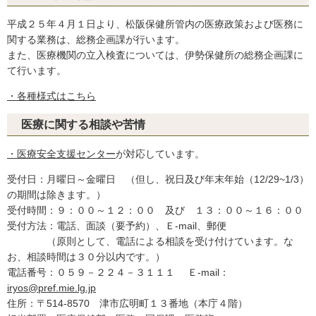
平成２５年４月１日より、松阪保健所管内の医療政策および医務に
関する業務は、総務企画課が行います。
また、医療機関の立入検査については、伊勢保健所の総務企画課に
て行います。
・各種様式はこちら
医療に関する相談や苦情
・医療安全支援センター
が対応しています。
受付日：月曜日～金曜日 （但し、祝日及び年末年始（12/29~1/3）
の期間は除きます。）
受付時間：９：００～１２：００ 及び １３：００～１６：００
受付方法：電話、面談（要予約）、Ｅ-mail、郵便
（原則として、電話による相談を受け付けています。な
お、相談時間は３０分以内です。）
電話番号：０５９－２２４－３１１１ Ｅ-mail：
iryos@pref.mie.lg.jp
住所：〒514-8570 津市広明町１３番地（本庁４階）