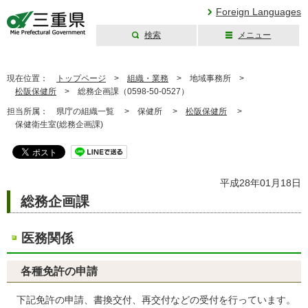
Foreign Languages
検索
メニュー
三重県公式ウェブ
サイト
現在位置：
トップページ
>
組織・業務
>
地域事務所 >
松阪保健所
>
総務企画課（0598-50-0527）
担当所属：
県庁の組織一覧 >
保健所 >
松阪保健所
>
保健衛生室(総務企画課)
平成28年01月18日
総務企画課
医務関係
各種免許の申請
下記免許の申請、書換交付、再交付などの受付を行っています。