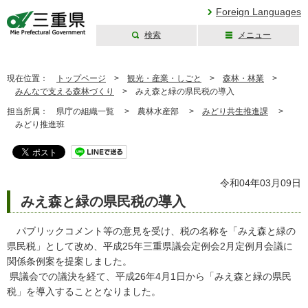
Foreign Languages
検索
メニュー
三重県公式ウェブ
サイト
現在位置：
トップページ
>
観光・産業・しごと
>
森林・林業
>
みんなで支える森林づくり
>
みえ森と緑の県民税の導入
担当所属：
県庁の組織一覧 >
農林水産部 >
みどり共生推進課
>
みどり推進班
令和04年03月09日
みえ森と緑の県民税の導入
パブリックコメント等の意見を受け、税の名称を「みえ森と緑の
県民税」として改め、平成25年三重県議会定例会2月定例月会議に
関係条例案を提案しました。
県議会での議決を経て、平成26年4月1日から「みえ森と緑の県民
税」を導入することとなりました。