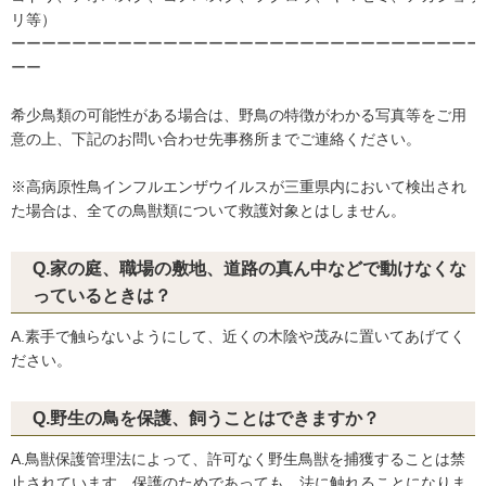
リ等）
ーーーーーーーーーーーーーーーーーーーーーーーーーーーーーーー
ーー
希少鳥類の可能性がある場合は、野鳥の特徴がわかる写真等をご用
意の上、下記のお問い合わせ先事務所までご連絡ください。
※高病原性鳥インフルエンザウイルスが三重県内において検出され
た場合は、全ての鳥獣類について救護対象とはしません。
Q.家の庭、職場の敷地、道路の真ん中などで動けなくな
っているときは？
A.素手で触らないようにして、近くの木陰や茂みに置いてあげてく
ださい。
Q.野生の鳥を保護、飼うことはできますか？
A.鳥獣保護管理法によって、許可なく野生鳥獣を捕獲することは禁
止されています。保護のためであっても、法に触れることになりま