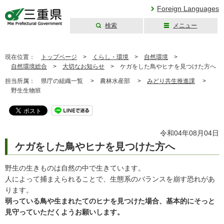
Foreign Languages
検索
メニュー
三重県公式ウェブ
サイト
現在位置：
トップページ
>
くらし・環境
>
自然環境
>
自然環境総合
>
大切なお知らせ
>
ケガをした鳥やヒナを見つけた方へ
担当所属：
県庁の組織一覧 >
農林水産部 >
みどり共生推進課
>
野生生物班
令和04年08月04日
ケガをした鳥やヒナを見つけた方へ
野生の生きものは自然の中で生きています。
人によって捕まえられることで、生態系のバランスを崩す恐れがあ
ります。
弱っている鳥や生まれたてのヒナを見つけた場合、基本的にそっと
見守っていただくようお願いします。