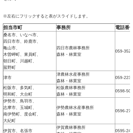
※左右にフリックすると表がスライドします。
担当市町
事務所
電話番
桑名市、いなべ市、
四日市市、鈴鹿市、
亀山市、
四日市農林事務所
059-352-
木曽岬町、東員町、
森林・林業室
朝日町、川越町、
菰野町
津農林水産事務所
津市
059-223-
森林・林業室
松阪市、多気町、
松阪農林事務所
0598-50-
明和町、大台町
森林・林業室
伊勢市、鳥羽市、
志摩市、玉城町、
伊勢農林水産事務所
0596-27-
南伊勢町、度会町、
森林・林業室
大紀町
伊賀農林事務所
伊賀市、名張市
0595-24-