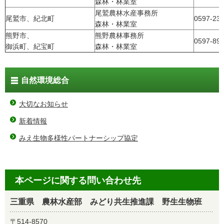
森林・林業室
尾鷲農林水産事務所
尾鷲市、紀北町
0597-23-
森林・林業室
熊野市、
熊野農林事務所
0597-89-
御浜町、紀宝町
森林・林業室
自然環境総合
大切なお知らせ
新着情報
みえ生物多様性パートナーシップ協定
本ページに関する問い合わせ先
三重県 農林水産部 みどり共生推進課 野生生物班
〒514-8570