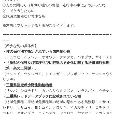
➀人との関わり（草刈り機での負傷、走行中の車にぶつかったな
ど）でケガしたもの
②絶滅危惧種など希少な鳥
※左右にフリックすると表がスライドします。
ーーーーーーーーーーーーーーーーーーーーーーーーーーーーーーー
ーー
【希少な鳥の具体例】
・
種の保存法で指定されている国内希少種
（チュウヒ、イヌワシ、オオワシ、クマタカ、ハヤブサ、ヤイロチョ
・
「鳥獣の保護及び管理並びに狩猟の適正化に関する法律施行規則」
（第一条の二関係）」
（ヒシクイ、ツクシガモ、トモエガモ、ブッポウソウ、サンショウク
リン等）
・
三重県指定希少野生動植物種
（サシバ、シロチドリ、カンムリウミスズメ、カラスバト、ウチヤマ
・
三重県レッドデータブックに記載されている種
（絶滅危惧種、準絶滅危惧種等の絶滅の恐れのある鳥獣類：ミサゴ、
シドリ、ササゴイ、ヨシゴイ、クロサギ、イカルチドリ、コチドリ、
コドリ、アオバズク、コノハズク、フクロウ、ヤマセミ、アカショウ