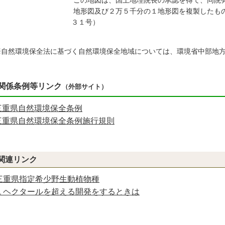
の地図は、国土地理院長の承認を得て、同院発行の20
形図及び２万５千分の１地形図を複製したものです。（
３１号）
※
自然環境保全法に基づく自然環境保全地域については、環境省中部地
関係条例等リンク
（外部サイト）
三重県自然環境保全条例
三重県自然環境保全条例施行規則
関連リンク
三重県指定希少野生動植物種
１ヘクタールを超える開発をするときは