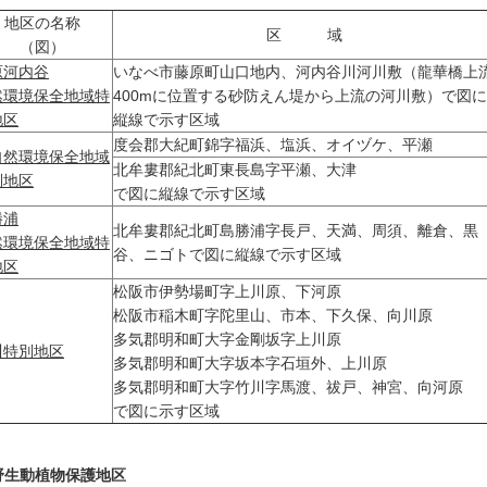
地区の名称
区
域
（図）
原河内谷
いなべ市藤原町山口地内、河内谷川河川敷（龍華橋上
然環境保全地域特
400mに位置する砂防えん堤から上流の河川敷）で図に
地区
縦線で示す区域
度会郡大紀町錦字福浜、塩浜、オイヅケ、平瀬
自然環境保全地域
北牟婁郡紀北町東長島字平瀬、大津
別地区
で図に縦線で示す区域
勝浦
北牟婁郡紀北町島勝浦字長戸、天満、周須、離倉、黒
然環境保全地域特
谷、ニゴトで図に縦線で示す区域
地区
松阪市伊勢場町字上川原、下河原
松阪市稲木町字陀里山、市本、下久保、向川原
多気郡明和町大字金剛坂字上川原
川特別地区
多気郡明和町大字坂本字石垣外、上川原
多気郡明和町大字竹川字馬渡、祓戸、神宮、向河原
で図に示す区域
野生動植物保護地区