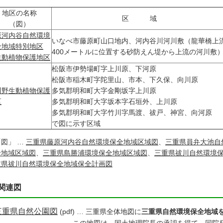
地区の名称
区
域
（図）
原河内谷自然環境
いなべ市藤原町山口地内、河内谷川河川敷（龍華橋上
全地域特別地区
400メートルに位置する砂防えん堤から上流の河川敷
生動植物保護地区
松阪市伊勢場町字上川原、下河原
松阪市稲木町字陀里山、市本、下久保、向川原
川野生動植物保護
多気郡明和町大字金剛坂字上川原
区
多気郡明和町大字坂本字石垣外、上川原
多気郡明和町大字竹川字馬渡、祓戸、神宮、向河原
で図に示す区域
図」 …
三重県藤原河内谷自然環境保全地域区域図
、
三重県員弁大池自
全地域区域図
、
三重県島勝浦環境保全地域区域図
、
三重県祓川自然環境
重県祓川自然環境保全地域保全計画図
関連図
三重県自然公園図
(pdf) … 三重県全体地図に
三重県自然環境保全地域