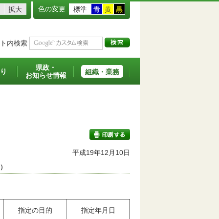
色の変更
拡大
標準
青
黄
黒
ト内検索
県政・
り
組織・業務
お知らせ情報
平成19年12月10日
）
印刷する
指定の目的
指定年月日