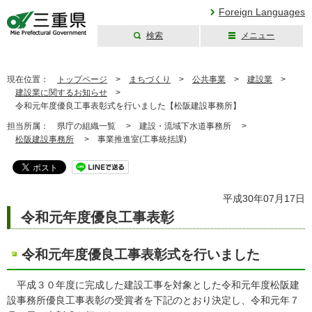
Foreign Languages
検索
メニュー
三重県公式ウェブ
サイト
現在位置：
トップページ
>
まちづくり
>
公共事業
>
建設業
>
建設業に関するお知らせ
>
令和元年度優良工事表彰式を行いました【松阪建設事務所】
担当所属：
県庁の組織一覧 >
建設・流域下水道事務所 >
松阪建設事務所
>
事業推進室(工事統括課)
平成30年07月17日
令和元年度優良工事表彰
令和元年度優良工事表彰式を行いました
平成３０年度に完成した建設工事を対象とした令和元年度松阪建
設事務所優良工事表彰の受賞者を下記のとおり決定し、令和元年７