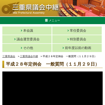
メニュー
本会議
常任委員会
議会運営委員会
特別委員会
その他
前年度以前の動画
三重県議会
>
三重県議会中継
>
平成２８年定例会 一般質問（１１月２９日）
平成２８年定例会 一般質問（１１月２９日）