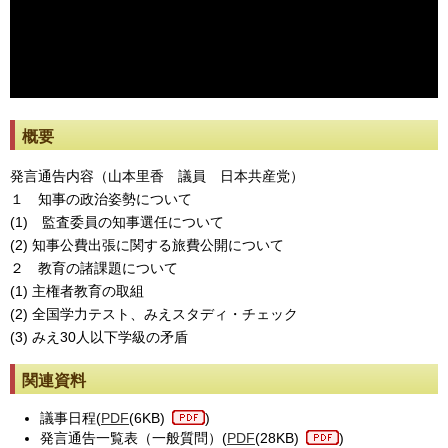
※動画が止まった際には[動画再読み込み]ボタンを押してください。
概要
発言通告内容（山本里香 議員 日本共産党）
１ 知事の政治姿勢について
(1) 監査委員の知事選任について
(2) 知事公費出張に関する旅費公開について
２ 教育の諸課題について
(1) 主権者教育の取組
(2) 全国学力テスト、みえスタディ・チェック
(3) みえ30人以下学級の矛盾
関連資料
議事日程(
PDF
(6KB)
)
発言通告一覧表（一般質問）(
PDF
(28KB)
)